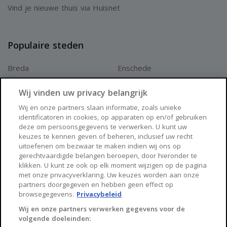
Vind je nieuwe thuis via Huisnet
Populaire steden
Breda
Enschede
Apeldoorn
Amersfoort
Wij vinden uw privacy belangrijk
Haarlem
Zaanstad
Wij en onze partners slaan informatie, zoals unieke
identificatoren in cookies, op apparaten op en/of gebruiken
Arnhem
Zwolle
deze om persoonsgegevens te verwerken. U kunt uw
keuzes te kennen geven of beheren, inclusief uw recht
Huisnet
uitoefenen om bezwaar te maken indien wij ons op
gerechtvaardigde belangen beroepen, door hieronder te
klikken. U kunt ze ook op elk moment wijzigen op de pagina
Over Huisnet
met onze privacyverklaring. Uw keuzes worden aan onze
partners doorgegeven en hebben geen effect op
Algemene voorwaarden
browsegegevens.
Privacybeleid
Privacybeleid
Wij en onze partners verwerken gegevens voor de
volgende doeleinden:
Contact