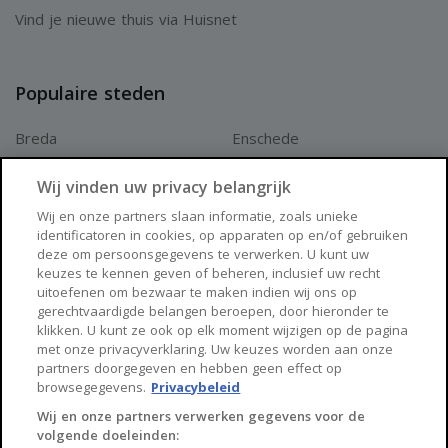
Vind je nieuwe thuis via Huisnet
Populaire steden
Breda
Enschede
Apeldoorn
Amersfoort
Wij vinden uw privacy belangrijk
Haarlem
Zaanstad
Wij en onze partners slaan informatie, zoals unieke
identificatoren in cookies, op apparaten op en/of gebruiken
Arnhem
Zwolle
deze om persoonsgegevens te verwerken. U kunt uw
keuzes te kennen geven of beheren, inclusief uw recht
Huisnet
uitoefenen om bezwaar te maken indien wij ons op
gerechtvaardigde belangen beroepen, door hieronder te
klikken. U kunt ze ook op elk moment wijzigen op de pagina
Over Huisnet
met onze privacyverklaring. Uw keuzes worden aan onze
partners doorgegeven en hebben geen effect op
Algemene voorwaarden
browsegegevens.
Privacybeleid
Privacybeleid
Wij en onze partners verwerken gegevens voor de
volgende doeleinden:
Contact