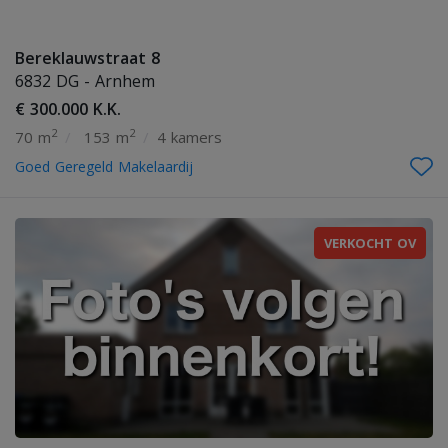
Bereklauwstraat 8
6832 DG - Arnhem
€ 300.000 K.K.
2
2
70 m
/
153 m
/
4 kamers
Goed Geregeld Makelaardij
VERKOCHT OV