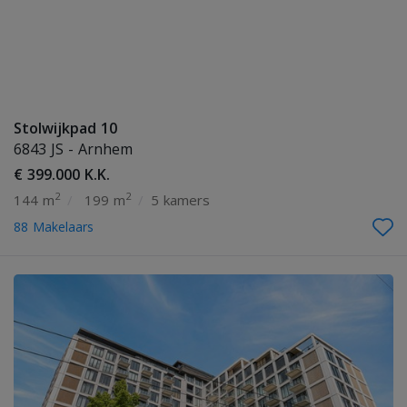
Stolwijkpad 10
6843 JS - Arnhem
€ 399.000 K.K.
2
2
144 m
/
199 m
/
5 kamers
88 Makelaars