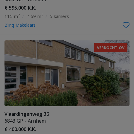
€ 595.000 K.K.
2
2
115 m
/
169 m
/
5 kamers
Blinq Makelaars
VERKOCHT OV
Vlaardingenweg 36
6843 GP - Arnhem
€ 400.000 K.K.