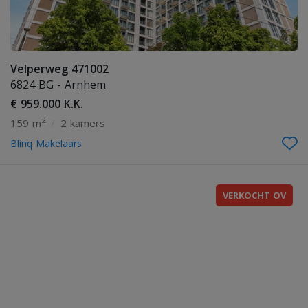
Velperweg 471002
6824 BG - Arnhem
€ 959.000 K.K.
2
159 m
/
2 kamers
Blinq Makelaars
VERKOCHT OV