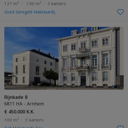
2
2
127 m
/
150 m
/
5 kamers
Goed Geregeld Makelaardij
Rijnkade 8
6811 HA - Arnhem
€ 450.000 K.K.
2
100 m
/
3 kamers