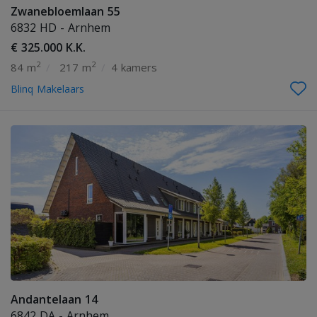
Zwanebloemlaan 55
6832 HD - Arnhem
€ 325.000 K.K.
2
2
84 m
/
217 m
/
4 kamers
Blinq Makelaars
Andantelaan 14
6842 DA - Arnhem