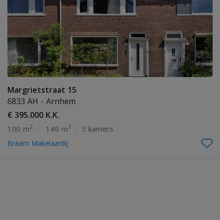
Margrietstraat 15
6833 AH - Arnhem
€ 395.000 K.K.
2
2
100 m
/
149 m
/
5 kamers
Braam Makelaardij