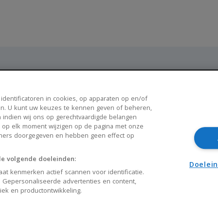
Populaire steden
 identificatoren in cookies, op apparaten op en/of
n. U kunt uw keuzes te kennen geven of beheren,
Breda
Enschede
 indien wij ons op gerechtvaardigde belangen
k op elk moment wijzigen op de pagina met onze
Apeldoorn
Amersfoort
tners doorgegeven en hebben geen effect op
Haarlem
Zaanstad
de volgende doeleinden:
Arnhem
Zwolle
Doelei
at kenmerken actief scannen voor identificatie.
 Gepersonaliseerde advertenties en content,
liek en productontwikkeling.