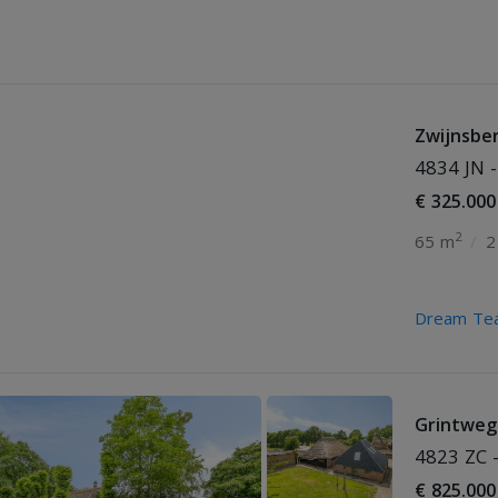
Zwijnsbe
4834 JN 
€ 325.000
2
65 m
/
2
Dream Tea
Grintweg
4823 ZC 
€ 825.000