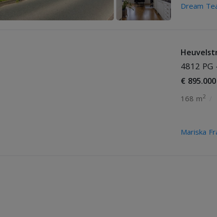
Dream Tea
Heuvelst
4812 PG 
€ 895.000
2
168 m
/
Mariska F