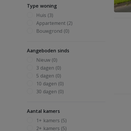
Type woning
Huis (3)
Appartement (2)
Bouwgrond (0)
Aangeboden sinds
Nieuw (0)
3 dagen (0)
5 dagen (0)
10 dagen (0)
30 dagen (0)
Aantal kamers
1+ kamers (5)
2+ kamers (5)