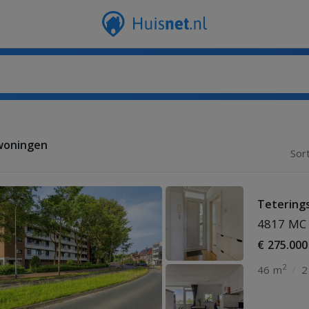
woningen
Sor
Teterings
4817 MC 
€ 275.000
2
46 m
/
2