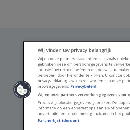
Wij vinden uw privacy belangrijk
Wij en onze partners slaan informatie, zoals unieke
gebruiken deze om persoonsgegevens te verwerke
Vind je nieuwe thuis via Huisnet
inclusief uw recht uitoefenen om bezwaar te maken
beroepen, door hieronder te klikken. U kunt ze oo
privacyverklaring. Uw keuzes worden aan onze par
browsegegevens.
Privacybeleid
Wij en onze partners verwerken gegevens voor 
Precieze geolocatie gegevens gebruiken. De appara
Informatie op een apparaat opslaan en/of openen.
advertentie- en contentmeting, inzichten in het pub
Partnerlijst (derden)