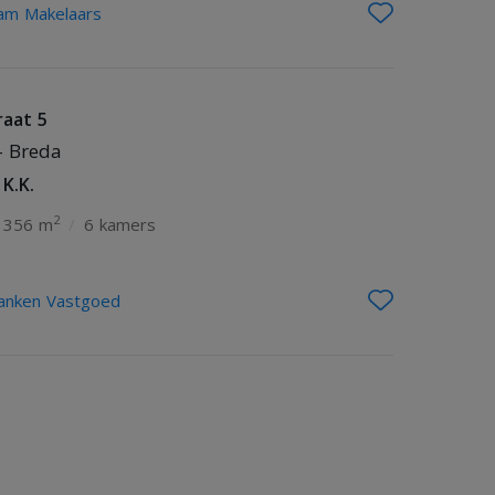
m Makelaars
raat 5
- Breda
 K.K.
2
356 m
/
6 kamers
ranken Vastgoed