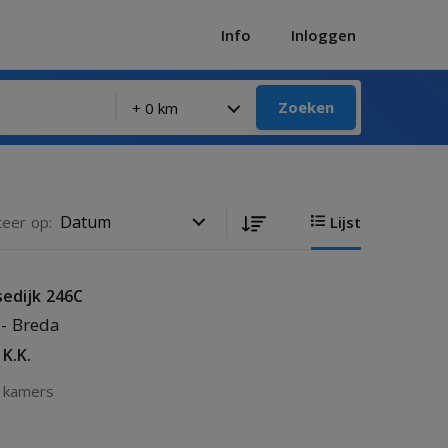
Info
Inloggen
Zoeken
teer op:
Lijst
edijk 246C
- Breda
 K.K.
 kamers