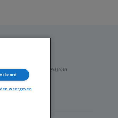
Huisnet
Over Huisnet
Algemene voorwaarden
Akkoord
Privacybeleid
Contact
nden weergeven
Sitemap