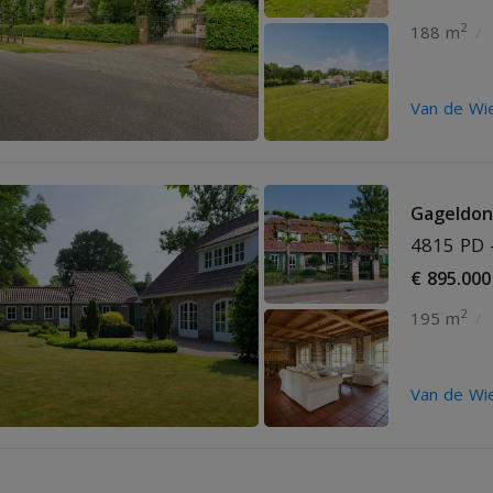
2
188 m
/
Van de Wie
Gageldon
4815 PD 
€ 895.000
2
195 m
/
Van de Wie