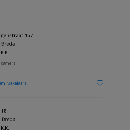
rgenstraat 157
- Breda
 K.K.
 kamers
m Makelaars
 18
- Breda
 K.K.