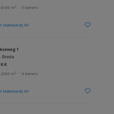
2
8160 m
/
5 kamers
l Makelaardij BV
kseweg 1
- Breda
 K.K.
2
2000 m
/
4 kamers
l Makelaardij BV