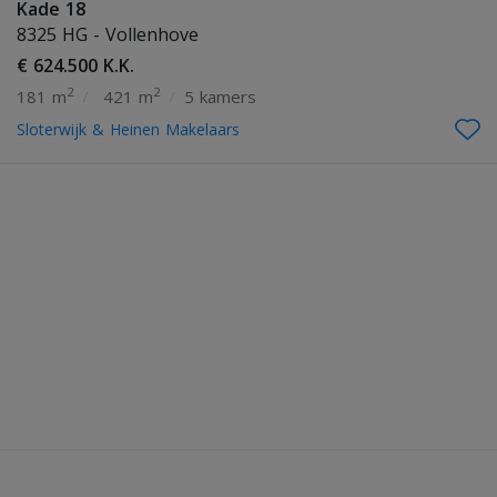
Kade 18
8325 HG - Vollenhove
€ 624.500 K.K.
2
2
181 m
/
421 m
/
5 kamers
Sloterwijk & Heinen Makelaars