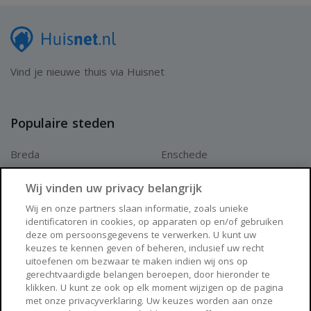
Vind je nieuwe thuis via Huisnet
Populaire steden
Breda
Enschede
Apeldoorn
Amersfoort
Wij vinden uw privacy belangrijk
Haarlem
Zaanstad
Wij en onze partners slaan informatie, zoals unieke
identificatoren in cookies, op apparaten op en/of gebruiken
Arnhem
Zwolle
deze om persoonsgegevens te verwerken. U kunt uw
keuzes te kennen geven of beheren, inclusief uw recht
Huisnet
uitoefenen om bezwaar te maken indien wij ons op
gerechtvaardigde belangen beroepen, door hieronder te
klikken. U kunt ze ook op elk moment wijzigen op de pagina
Over Huisnet
met onze privacyverklaring. Uw keuzes worden aan onze