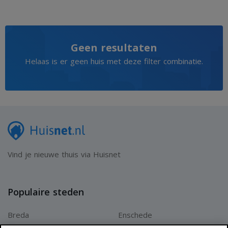
Geen resultaten
Helaas is er geen huis met deze filter combinatie.
Vind je nieuwe thuis via Huisnet
Populaire steden
Breda
Enschede