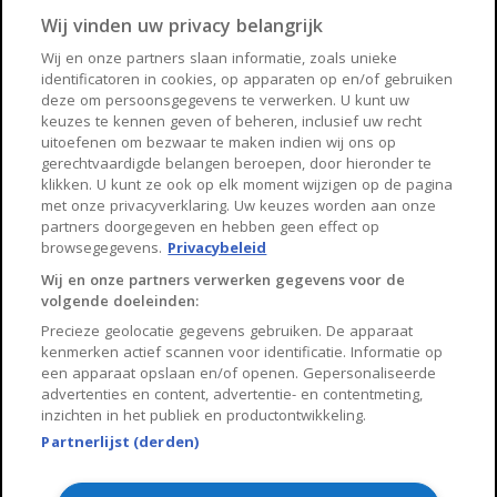
Apeldoorn
Amersfoort
Wij vinden uw privacy belangrijk
Haarlem
Zaanstad
Wij en onze partners slaan informatie, zoals unieke
identificatoren in cookies, op apparaten op en/of gebruiken
Arnhem
Zwolle
deze om persoonsgegevens te verwerken. U kunt uw
keuzes te kennen geven of beheren, inclusief uw recht
Huisnet
uitoefenen om bezwaar te maken indien wij ons op
gerechtvaardigde belangen beroepen, door hieronder te
klikken. U kunt ze ook op elk moment wijzigen op de pagina
Over Huisnet
met onze privacyverklaring. Uw keuzes worden aan onze
partners doorgegeven en hebben geen effect op
Algemene voorwaarden
browsegegevens.
Privacybeleid
Privacybeleid
Wij en onze partners verwerken gegevens voor de
volgende doeleinden:
Contact
Precieze geolocatie gegevens gebruiken. De apparaat
Sitemap
kenmerken actief scannen voor identificatie. Informatie op
een apparaat opslaan en/of openen. Gepersonaliseerde
advertenties en content, advertentie- en contentmeting,
inzichten in het publiek en productontwikkeling.
Partnerlijst (derden)
Copyright 2026, Huisnet is onderdeel van Property Portals
B.V.