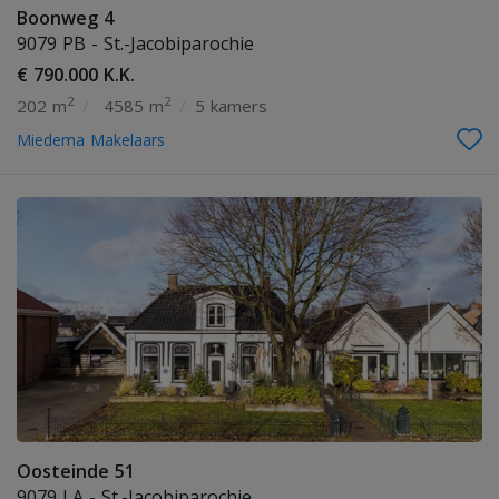
Boonweg 4
9079 PB - St.-Jacobiparochie
€ 790.000 K.K.
2
2
202 m
/
4585 m
/
5 kamers
Miedema Makelaars
Oosteinde 51
9079 LA - St.-Jacobiparochie