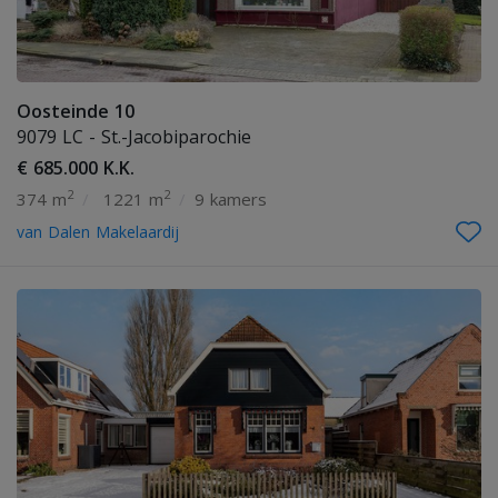
Oosteinde 10
9079 LC - St.-Jacobiparochie
€ 685.000 K.K.
2
2
374 m
/
1221 m
/
9 kamers
van Dalen Makelaardij