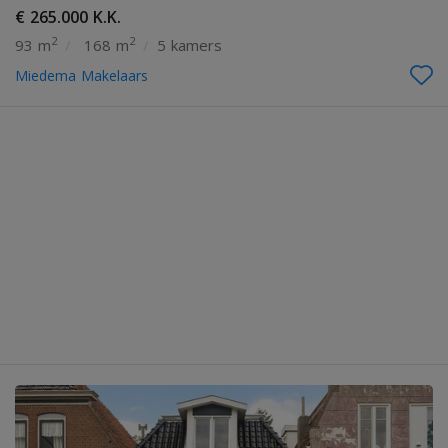
€ 265.000 K.K.
2
2
93 m
/
168 m
/
5 kamers
Miedema Makelaars