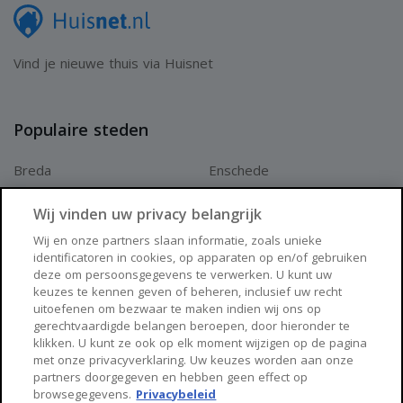
Vind je nieuwe thuis via Huisnet
Populaire steden
Breda
Enschede
Apeldoorn
Amersfoort
Wij vinden uw privacy belangrijk
Haarlem
Zaanstad
Wij en onze partners slaan informatie, zoals unieke
identificatoren in cookies, op apparaten op en/of gebruiken
Arnhem
Zwolle
deze om persoonsgegevens te verwerken. U kunt uw
keuzes te kennen geven of beheren, inclusief uw recht
Huisnet
uitoefenen om bezwaar te maken indien wij ons op
gerechtvaardigde belangen beroepen, door hieronder te
klikken. U kunt ze ook op elk moment wijzigen op de pagina
Over Huisnet
met onze privacyverklaring. Uw keuzes worden aan onze
partners doorgegeven en hebben geen effect op
Algemene voorwaarden
browsegegevens.
Privacybeleid