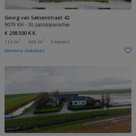
Georg van Saksenstraat 42
9079 KH - St.-Jacobiparochie
€ 298.500 K.K.
2
2
112 m
/
369 m
/
5 kamers
Miedema Makelaars