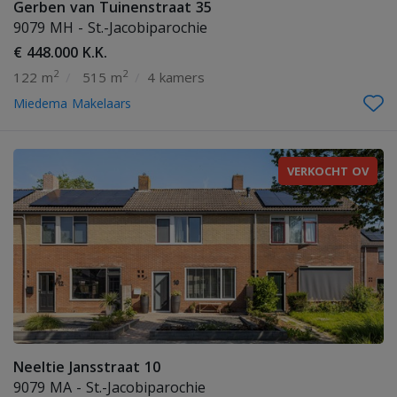
Gerben van Tuinenstraat 35
9079 MH - St.-Jacobiparochie
€ 448.000 K.K.
2
2
122 m
/
515 m
/
4 kamers
Miedema Makelaars
VERKOCHT OV
Neeltie Jansstraat 10
9079 MA - St.-Jacobiparochie