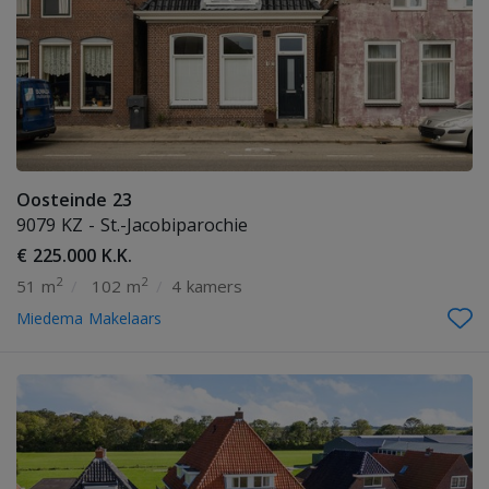
Oosteinde 23
9079 KZ - St.-Jacobiparochie
€ 225.000 K.K.
2
2
51 m
/
102 m
/
4 kamers
Miedema Makelaars