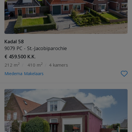
Kadal 58
9079 PC - St.-Jacobiparochie
€ 459.500 K.K.
2
2
212 m
/
410 m
/
4 kamers
Miedema Makelaars