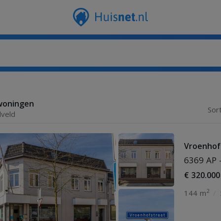
woningen
Sor
lveld
Vroenhof
6369 AP 
€ 320.000
2
144 m
/