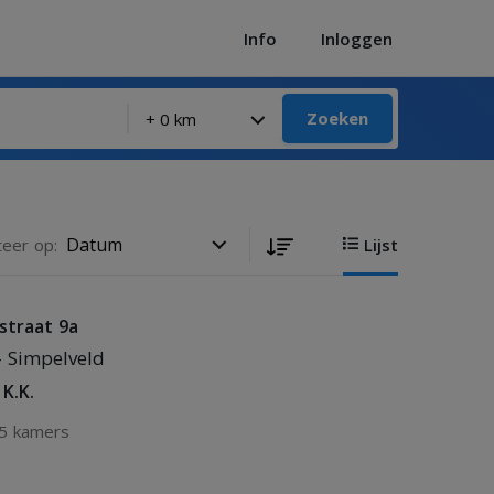
Info
Inloggen
Zoeken
teer op:
Lijst
straat 9a
- Simpelveld
 K.K.
5 kamers