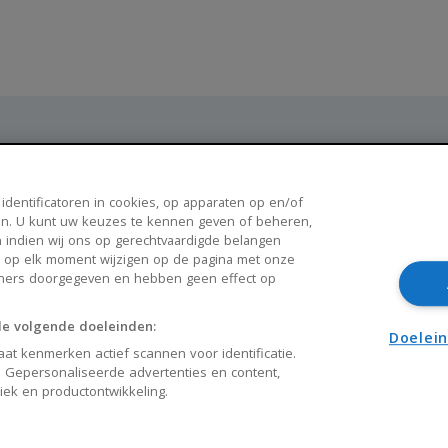
Populaire steden
 identificatoren in cookies, op apparaten op en/of
n. U kunt uw keuzes te kennen geven of beheren,
Breda
Enschede
 indien wij ons op gerechtvaardigde belangen
k op elk moment wijzigen op de pagina met onze
Apeldoorn
Amersfoort
tners doorgegeven en hebben geen effect op
Haarlem
Zaanstad
de volgende doeleinden:
Arnhem
Zwolle
Doelei
at kenmerken actief scannen voor identificatie.
 Gepersonaliseerde advertenties en content,
liek en productontwikkeling.