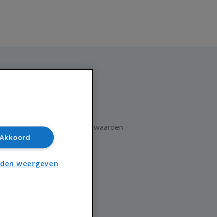
Huisnet
Over Huisnet
Algemene voorwaarden
Akkoord
Privacybeleid
Contact
nden weergeven
Sitemap