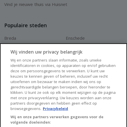
Vind je nieuwe thuis via Huisnet
Populaire steden
Breda
Enschede
Apeldoorn
Amersfoort
Wij vinden uw privacy belangrijk
Haarlem
Zaanstad
Wij en onze partners slaan informatie, zoals unieke
identificatoren in cookies, op apparaten op en/of gebruiken
Arnhem
Zwolle
deze om persoonsgegevens te verwerken. U kunt uw
keuzes te kennen geven of beheren, inclusief uw recht
Huisnet
uitoefenen om bezwaar te maken indien wij ons op
gerechtvaardigde belangen beroepen, door hieronder te
klikken. U kunt ze ook op elk moment wijzigen op de pagina
Over Huisnet
met onze privacyverklaring. Uw keuzes worden aan onze
partners doorgegeven en hebben geen effect op
Algemene voorwaarden
browsegegevens.
Privacybeleid
Privacybeleid
Wij en onze partners verwerken gegevens voor de
volgende doeleinden:
Contact