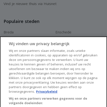
Vind je nieuwe thuis via Huisnet
Populaire steden
Breda
Enschede
Apeldoorn
Amersfoort
Wij vinden uw privacy belangrijk
Haarlem
Zaanstad
Wij en onze partners slaan informatie, zoals unieke
identificatoren in cookies, op apparaten op en/of gebruiken
Arnhem
Zwolle
deze om persoonsgegevens te verwerken. U kunt uw
keuzes te kennen geven of beheren, inclusief uw recht
Huisnet
uitoefenen om bezwaar te maken indien wij ons op
gerechtvaardigde belangen beroepen, door hieronder te
klikken. U kunt ze ook op elk moment wijzigen op de pagina
Over Huisnet
met onze privacyverklaring. Uw keuzes worden aan onze
partners doorgegeven en hebben geen effect op
Algemene voorwaarden
browsegegevens.
Privacybeleid
Privacybeleid
Wij en onze partners verwerken gegevens voor de
volgende doeleinden:
Contact