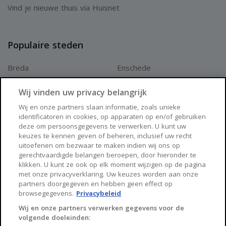
Vind je nieuwe thuis via Huisnet
Populaire steden
Breda
Enschede
Apeldoorn
Amersfoort
Wij vinden uw privacy belangrijk
Haarlem
Zaanstad
Wij en onze partners slaan informatie, zoals unieke
identificatoren in cookies, op apparaten op en/of gebruiken
Arnhem
Zwolle
deze om persoonsgegevens te verwerken. U kunt uw
keuzes te kennen geven of beheren, inclusief uw recht
Huisnet
uitoefenen om bezwaar te maken indien wij ons op
gerechtvaardigde belangen beroepen, door hieronder te
klikken. U kunt ze ook op elk moment wijzigen op de pagina
Over Huisnet
met onze privacyverklaring. Uw keuzes worden aan onze
partners doorgegeven en hebben geen effect op
Algemene voorwaarden
browsegegevens.
Privacybeleid
Privacybeleid
Wij en onze partners verwerken gegevens voor de
volgende doeleinden:
Contact