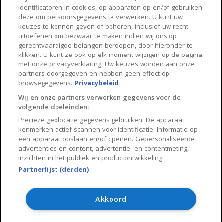
identificatoren in cookies, op apparaten op en/of gebruiken
Arnhem
Zwolle
deze om persoonsgegevens te verwerken. U kunt uw
keuzes te kennen geven of beheren, inclusief uw recht
Huisnet
uitoefenen om bezwaar te maken indien wij ons op
gerechtvaardigde belangen beroepen, door hieronder te
klikken. U kunt ze ook op elk moment wijzigen op de pagina
Over Huisnet
met onze privacyverklaring. Uw keuzes worden aan onze
partners doorgegeven en hebben geen effect op
Algemene voorwaarden
browsegegevens.
Privacybeleid
Privacybeleid
Wij en onze partners verwerken gegevens voor de
volgende doeleinden:
Contact
Precieze geolocatie gegevens gebruiken. De apparaat
Sitemap
kenmerken actief scannen voor identificatie. Informatie op
een apparaat opslaan en/of openen. Gepersonaliseerde
advertenties en content, advertentie- en contentmeting,
inzichten in het publiek en productontwikkeling.
Partnerlijst (derden)
Copyright 2026, Huisnet is onderdeel van Property Portals
B.V.
Akkoord
Algemene voorwaarden
Privacy Policy