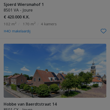
Sjoerd Wiersmahof 1
8501 VA - Joure
€ 420.000 K.K.
2
2
102 m
/
170 m
/
4 kamers
H4O makelaardij
Hobbe van Baerdtstraat 14
8501 CX - Joure