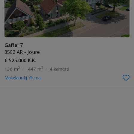
Gaffel 7
8502 AR - Joure
€ 525.000 K.K.
2
2
138 m
/
447 m
/
4 kamers
Makelaardij Ytsma