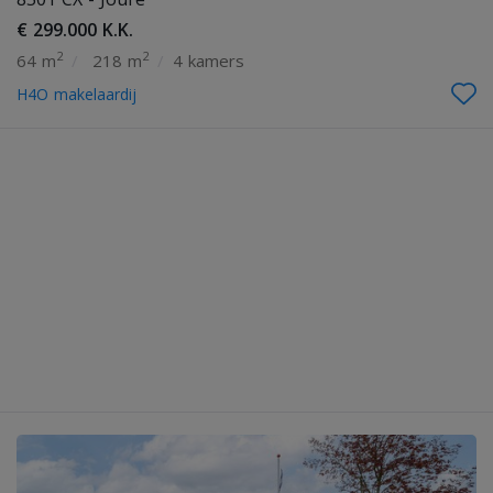
€ 299.000 K.K.
2
2
64 m
/
218 m
/
4 kamers
H4O makelaardij