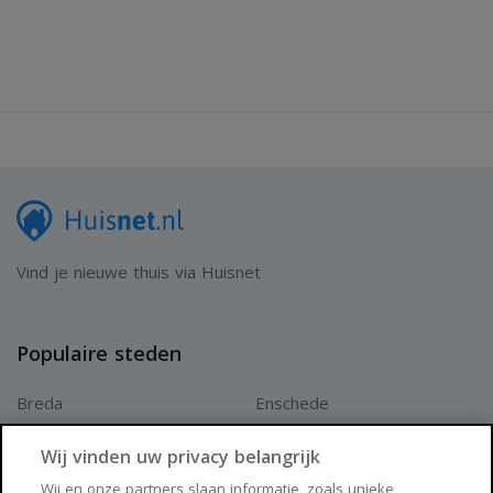
Vind je nieuwe thuis via Huisnet
Populaire steden
Breda
Enschede
Apeldoorn
Amersfoort
Wij vinden uw privacy belangrijk
Haarlem
Zaanstad
Wij en onze partners slaan informatie, zoals unieke