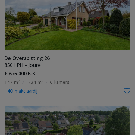
De Overspitting 26
8501 PH - Joure
€ 675.000 K.K.
2
2
147 m
/
734 m
/
6 kamers
H4O makelaardij