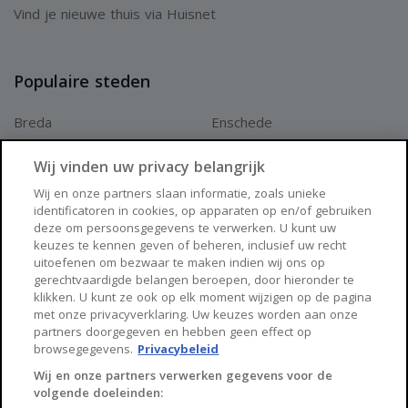
Vind je nieuwe thuis via Huisnet
Populaire steden
Breda
Enschede
Apeldoorn
Amersfoort
Wij vinden uw privacy belangrijk
Haarlem
Zaanstad
Wij en onze partners slaan informatie, zoals unieke
identificatoren in cookies, op apparaten op en/of gebruiken
Arnhem
Zwolle
deze om persoonsgegevens te verwerken. U kunt uw
keuzes te kennen geven of beheren, inclusief uw recht
Huisnet
uitoefenen om bezwaar te maken indien wij ons op
gerechtvaardigde belangen beroepen, door hieronder te
klikken. U kunt ze ook op elk moment wijzigen op de pagina
Over Huisnet
met onze privacyverklaring. Uw keuzes worden aan onze
partners doorgegeven en hebben geen effect op
Algemene voorwaarden
browsegegevens.
Privacybeleid
Privacybeleid
Wij en onze partners verwerken gegevens voor de
volgende doeleinden:
Contact