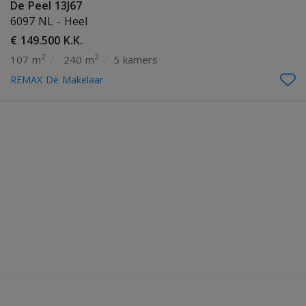
De Peel 13J67
6097 NL - Heel
€ 149.500 K.K.
2
2
107 m
/
240 m
/
5 kamers
REMAX Dè Makelaar