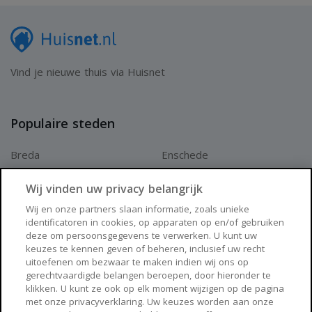
Vind je nieuwe thuis via Huisnet
Populaire steden
Breda
Enschede
Apeldoorn
Amersfoort
Wij vinden uw privacy belangrijk
Haarlem
Zaanstad
Wij en onze partners slaan informatie, zoals unieke
identificatoren in cookies, op apparaten op en/of gebruiken
Arnhem
Zwolle
deze om persoonsgegevens te verwerken. U kunt uw
keuzes te kennen geven of beheren, inclusief uw recht
Huisnet
uitoefenen om bezwaar te maken indien wij ons op
gerechtvaardigde belangen beroepen, door hieronder te
klikken. U kunt ze ook op elk moment wijzigen op de pagina
Over Huisnet
met onze privacyverklaring. Uw keuzes worden aan onze