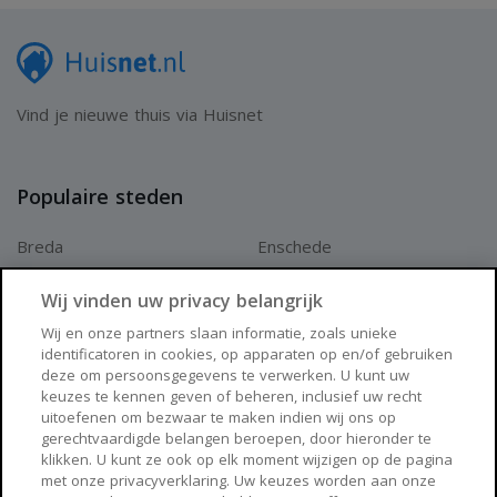
Vind je nieuwe thuis via Huisnet
Populaire steden
Breda
Enschede
Apeldoorn
Amersfoort
Wij vinden uw privacy belangrijk
Haarlem
Zaanstad
Wij en onze partners slaan informatie, zoals unieke
identificatoren in cookies, op apparaten op en/of gebruiken
Arnhem
Zwolle
deze om persoonsgegevens te verwerken. U kunt uw
keuzes te kennen geven of beheren, inclusief uw recht
Huisnet
uitoefenen om bezwaar te maken indien wij ons op
gerechtvaardigde belangen beroepen, door hieronder te
klikken. U kunt ze ook op elk moment wijzigen op de pagina
Over Huisnet
met onze privacyverklaring. Uw keuzes worden aan onze