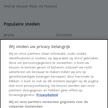
Vind je nieuwe thuis via Huisnet
Populaire steden
Breda
Enschede
Apeldoorn
Amersfoort
Wij vinden uw privacy belangrijk
Haarlem
Zaanstad
Wij en onze partners slaan informatie, zoals unieke
identificatoren in cookies, op apparaten op en/of gebruiken
Arnhem
Zwolle
deze om persoonsgegevens te verwerken. U kunt uw
keuzes te kennen geven of beheren, inclusief uw recht
Huisnet
uitoefenen om bezwaar te maken indien wij ons op
gerechtvaardigde belangen beroepen, door hieronder te
klikken. U kunt ze ook op elk moment wijzigen op de pagina
Over Huisnet
met onze privacyverklaring. Uw keuzes worden aan onze
partners doorgegeven en hebben geen effect op
Algemene voorwaarden
browsegegevens.
Privacybeleid
Privacybeleid
Wij en onze partners verwerken gegevens voor de
volgende doeleinden:
Contact