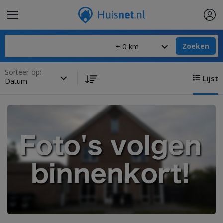
Zoeken
Sorteer op:
Lijst