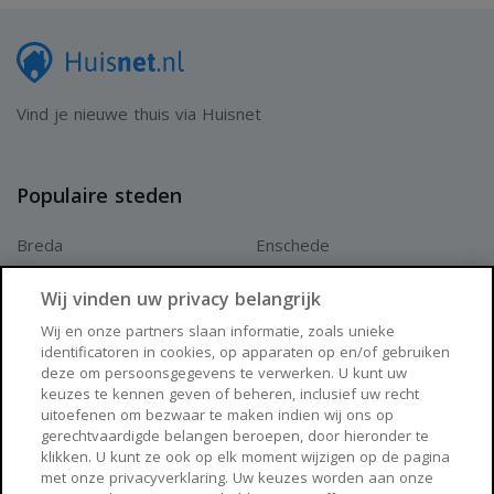
Vind je nieuwe thuis via Huisnet
Populaire steden
Breda
Enschede
Apeldoorn
Amersfoort
Wij vinden uw privacy belangrijk
Haarlem
Zaanstad
Wij en onze partners slaan informatie, zoals unieke
identificatoren in cookies, op apparaten op en/of gebruiken
Arnhem
Zwolle
deze om persoonsgegevens te verwerken. U kunt uw
keuzes te kennen geven of beheren, inclusief uw recht
Huisnet
uitoefenen om bezwaar te maken indien wij ons op
gerechtvaardigde belangen beroepen, door hieronder te
klikken. U kunt ze ook op elk moment wijzigen op de pagina
Over Huisnet
met onze privacyverklaring. Uw keuzes worden aan onze