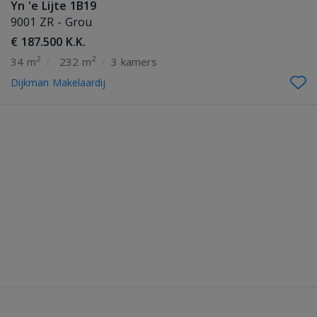
Yn 'e Lijte 1B19
9001 ZR - Grou
€ 187.500 K.K.
2
2
34 m
/
232 m
/
3 kamers
Dijkman Makelaardij