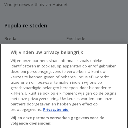
Vind je nieuwe thuis via Huisnet
Populaire steden
Breda
Enschede
Apeldoorn
Amersfoort
Wij vinden uw privacy belangrijk
Haarlem
Zaanstad
Wij en onze partners slaan informatie, zoals unieke
identificatoren in cookies, op apparaten op en/of gebruiken
Arnhem
Zwolle
deze om persoonsgegevens te verwerken. U kunt uw
keuzes te kennen geven of beheren, inclusief uw recht
Huisnet
uitoefenen om bezwaar te maken indien wij ons op
gerechtvaardigde belangen beroepen, door hieronder te
klikken. U kunt ze ook op elk moment wijzigen op de pagina
Over Huisnet
met onze privacyverklaring. Uw keuzes worden aan onze
partners doorgegeven en hebben geen effect op
Algemene voorwaarden
browsegegevens.
Privacybeleid
Privacybeleid
Wij en onze partners verwerken gegevens voor de
volgende doeleinden:
Contact