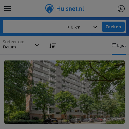
Zoeken
Sorteer op:
Lijst