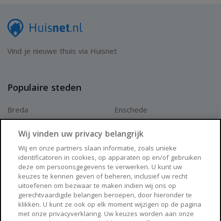
Vind je nieuwe thuis via Huisnet
Populaire steden
Breda
Enschede
Apeldoorn
Amersfoort
Wij vinden uw privacy belangrijk
Haarlem
Zaanstad
Wij en onze partners slaan informatie, zoals unieke
identificatoren in cookies, op apparaten op en/of gebruiken
Arnhem
Zwolle
deze om persoonsgegevens te verwerken. U kunt uw
keuzes te kennen geven of beheren, inclusief uw recht
Huisnet
uitoefenen om bezwaar te maken indien wij ons op
gerechtvaardigde belangen beroepen, door hieronder te
klikken. U kunt ze ook op elk moment wijzigen op de pagina
Over Huisnet
met onze privacyverklaring. Uw keuzes worden aan onze