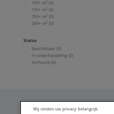
2
100+ m
(0)
2
125+ m
(0)
2
150+ m
(0)
2
200+ m
(0)
Status
Beschikbaar (0)
In onderhandeling (0)
Verhuurd (0)
Wij vinden uw privacy belangrijk