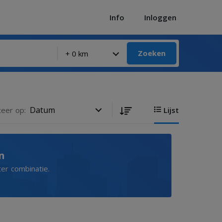
Info
Inloggen
Zoeken
teer op:
Lijst
n
ter combinatie.