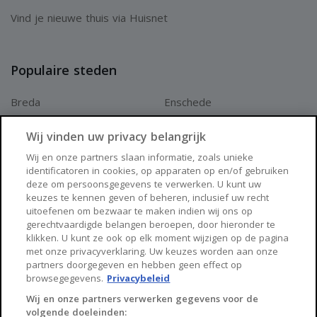
Vind je nieuwe thuis via Huisnet
Populaire steden
Breda
Enschede
Apeldoorn
Amersfoort
Wij vinden uw privacy belangrijk
Haarlem
Zaanstad
Wij en onze partners slaan informatie, zoals unieke
identificatoren in cookies, op apparaten op en/of gebruiken
Arnhem
Zwolle
deze om persoonsgegevens te verwerken. U kunt uw
keuzes te kennen geven of beheren, inclusief uw recht
Huisnet
uitoefenen om bezwaar te maken indien wij ons op
gerechtvaardigde belangen beroepen, door hieronder te
klikken. U kunt ze ook op elk moment wijzigen op de pagina
Over Huisnet
met onze privacyverklaring. Uw keuzes worden aan onze
partners doorgegeven en hebben geen effect op
Algemene voorwaarden
browsegegevens.
Privacybeleid
Privacybeleid
Wij en onze partners verwerken gegevens voor de
volgende doeleinden:
Contact