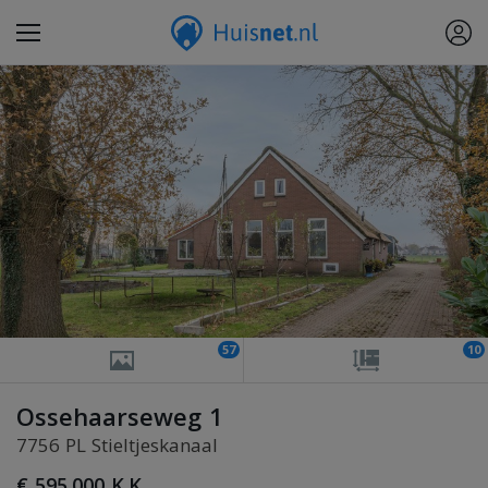
57
10
Ossehaarseweg 1
7756 PL Stieltjeskanaal
€ 595.000 K.K.