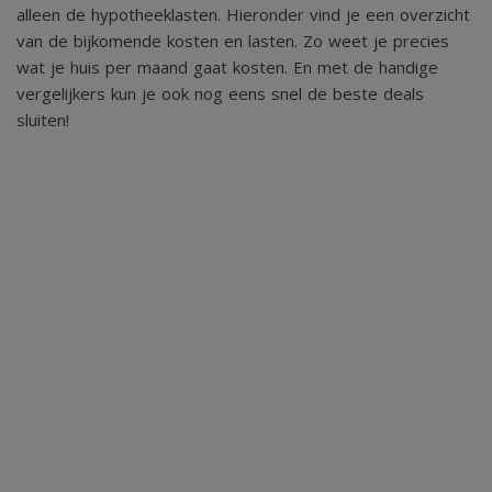
alleen de hypotheeklasten. Hieronder vind je een overzicht
energievoorziening op het erf.
van de bijkomende kosten en lasten. Zo weet je precies
wat je huis per maand gaat kosten. En met de handige
vergelijkers kun je ook nog eens snel de beste deals
Binnenin is de schuur ingericht met meerdere
sluiten!
paardenboxen en aanvullende ruimtes voor opslag van
paardenmateriaal, zoals zadels, halsters en gereedschap.
Ook is er voldoende plek voor het bewaren van balen stro,
hooi en andere benodigdheden, waardoor alles
overzichtelijk en droog kan worden opgeslagen. Dankzij de
ruime indeling en de praktische opzet is het een ideale stal
voor zowel hobbymatig als kleinschalig gebruik.
De solide bouw, moderne uitbreiding en duurzame
voorzieningen maken deze paardenstallingschuur tot een
waardevolle toevoeging aan het erf—perfect voor wie