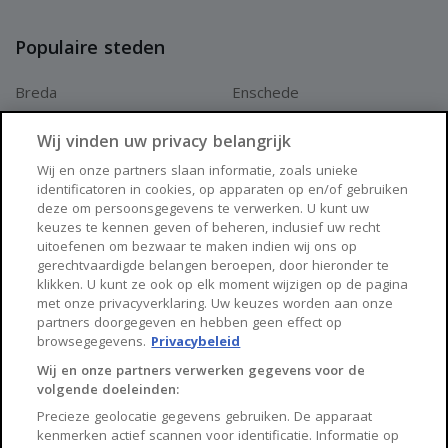
2
Indicatieve vraagprijs: € 595.000,-- k.k. op 9.127 m
Populaire steden
Mochten er meerdere belangstellenden zijn voor dit
Breda
Enschede
object, dan kan verkoper overwegen om middels
Apeldoorn
Amersfoort
Wij vinden uw privacy belangrijk
inschrijving de potentiële koper de kans te geven een
Haarlem
Zaanstad
Wij en onze partners slaan informatie, zoals unieke
voorstel te doen.
identificatoren in cookies, op apparaten op en/of gebruiken
Arnhem
Zwolle
deze om persoonsgegevens te verwerken. U kunt uw
keuzes te kennen geven of beheren, inclusief uw recht
De vraagprijs kan als indicatie gezien worden waarop meer
Huisnet
uitoefenen om bezwaar te maken indien wij ons op
gerechtvaardigde belangen beroepen, door hieronder te
of minder mag worden geboden.
klikken. U kunt ze ook op elk moment wijzigen op de pagina
Over Huisnet
met onze privacyverklaring. Uw keuzes worden aan onze
Gunning is voorbehouden aan verkoper.
partners doorgegeven en hebben geen effect op
Algemene voorwaarden
browsegegevens.
Privacybeleid
Privacybeleid
Wij en onze partners verwerken gegevens voor de
Mocht het zo zijn dat er meerdere partijen tegelijkertijd
volgende doeleinden:
Contact
een bod uit willen brengen, behoudt verkoper zich het
Precieze geolocatie gegevens gebruiken. De apparaat
Sitemap
kenmerken actief scannen voor identificatie. Informatie op
recht voor om over te gaan tot een biedprocedure.