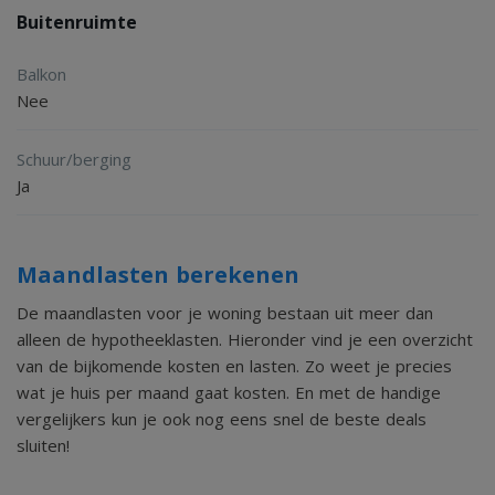
Buitenruimte
van de mooiste locaties van "Prinsenpark". Een unieke plek
om in alle rust te genieten van natuur, comfort en het
Balkon
buitenleven.
Nee
Schuur/berging
Ja
Maandlasten berekenen
De maandlasten voor je woning bestaan uit meer dan
alleen de hypotheeklasten. Hieronder vind je een overzicht
van de bijkomende kosten en lasten. Zo weet je precies
wat je huis per maand gaat kosten. En met de handige
vergelijkers kun je ook nog eens snel de beste deals
sluiten!