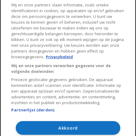
Haarlem
Zaanstad
Wij en onze partners slaan informatie, zoals unieke
identificatoren in cookies, op apparaten op en/of gebruiken
Arnhem
Zwolle
deze om persoonsgegevens te verwerken. U kunt uw
keuzes te kennen geven of beheren, inclusief uw recht
Huisnet
uitoefenen om bezwaar te maken indien wij ons op
gerechtvaardigde belangen beroepen, door hieronder te
klikken. U kunt ze ook op elk moment wijzigen op de pagina
Over Huisnet
met onze privacyverklaring. Uw keuzes worden aan onze
partners doorgegeven en hebben geen effect op
Algemene voorwaarden
browsegegevens.
Privacybeleid
Privacybeleid
Wij en onze partners verwerken gegevens voor de
volgende doeleinden:
Contact
Precieze geolocatie gegevens gebruiken. De apparaat
Sitemap
kenmerken actief scannen voor identificatie. Informatie op
een apparaat opslaan en/of openen. Gepersonaliseerde
advertenties en content, advertentie- en contentmeting,
inzichten in het publiek en productontwikkeling.
Partnerlijst (derden)
Copyright 2026, Huisnet is onderdeel van Property Portals
B.V.
Akkoord
Algemene voorwaarden