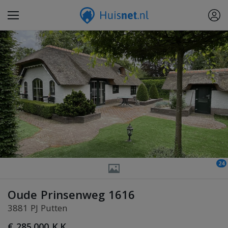
24
Oude Prinsenweg 1616
3881 PJ Putten
€ 285.000 K.K.