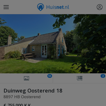
55
2
Duinweg Oosterend 18
8897 HB Oosterend
€ 755.000 K.K.