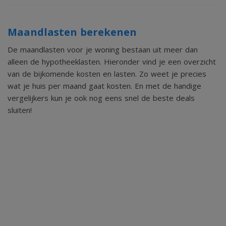
* Oplevering in overleg;
* De verkoper behoudt zich het recht van gunning voor.
Maandlasten berekenen
De maandlasten voor je woning bestaan uit meer dan
alleen de hypotheeklasten. Hieronder vind je een overzicht
van de bijkomende kosten en lasten. Zo weet je precies
Voor meer informatie over deze woonboerderij of het
wat je huis per maand gaat kosten. En met de handige
plannen van een bezichtiging, kunt u contact opnemen met
vergelijkers kun je ook nog eens snel de beste deals
Makelaardij Terschelling.
sluiten!
Bel 0562 448433 of stuur een e-mail naar
info@makelaardijterschelling.nl. Wij staan graag voor u klaar!