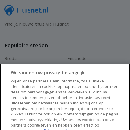
Vind je nieuwe thuis via Huisnet
Populaire steden
Breda
Enschede
Apeldoorn
Amersfoort
Wij vinden uw privacy belangrijk
Haarlem
Zaanstad
Wij en onze partners slaan informatie, zoals unieke
identificatoren in cookies, op apparaten op en/of gebruiken
Arnhem
Zwolle
deze om persoonsgegevens te verwerken. U kunt uw
keuzes te kennen geven of beheren, inclusief uw recht
Huisnet
uitoefenen om bezwaar te maken indien wij ons op
gerechtvaardigde belangen beroepen, door hieronder te
klikken. U kunt ze ook op elk moment wijzigen op de pagina
Over Huisnet
met onze privacyverklaring. Uw keuzes worden aan onze
partners doorgegeven en hebben geen effect op
Algemene voorwaarden