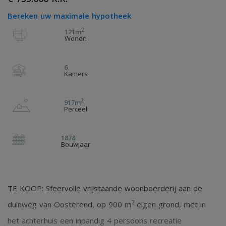
Bereken uw maximale hypotheek
2
121m
Wonen
6
Kamers
2
917m
Perceel
1878
Bouwjaar
TE KOOP: Sfeervolle vrijstaande woonboerderij aan de
2
duinweg van Oosterend, op 900 m
eigen grond, met in
het achterhuis een inpandig 4 persoons recreatie