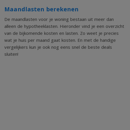
prettige hoeveelheid daglicht dankzij de raampartijen aan
Maandlasten berekenen
de straatzijde.
De maandlasten voor je woning bestaan uit meer dan
alleen de hypotheeklasten. Hieronder vind je een overzicht
van de bijkomende kosten en lasten. Zo weet je precies
Vanuit de ontvangsthal bereik je een tweede gedeelte van
wat je huis per maand gaat kosten. En met de handige
de woning dat toegang biedt tot het toilet, de badkamer
vergelijkers kun je ook nog eens snel de beste deals
en de bijkeuken. Het separate toilet is voorzien van een
sluiten!
staand closet en een fonteintje. De badkamer is volledig
betegeld en ingericht met een ligbad voorzien van douche
en glazen douchewand. Daarnaast beschikt de ruimte over
een badkamermeubel met wastafel en spiegel. De ruime
bijkeuken beschikt over een keukenblok met
spoelvoorziening, de witgoedaansluitingen en de opstelling
van de cv-installatie. Deze ruimte vormt een praktische
schakel tussen het woonhuis en de achterliggende