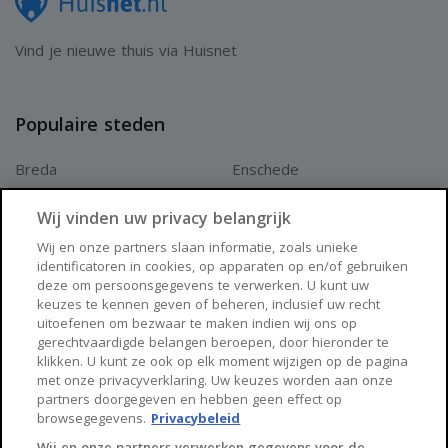
Vind je nieuwe thuis via Huisnet
Aansluitend bevindt zich een vierde ruimte die dienstdoet
als overloop. Vanuit hier heb je niet alleen toegang tot de
achtertuin, maar ook tot de indrukwekkende
Populaire steden
zolderverdieping van het schuurgedeelte.
Breda
Enschede
De zolder is een ware verrassing. De imposante houten
Apeldoorn
Amersfoort
balkenconstructie, de enorme vrije ruimte en de
Wij vinden uw privacy belangrijk
Haarlem
Zaanstad
authentieke bouwkundige details maken dit tot een
Wij en onze partners slaan informatie, zoals unieke
identificatoren in cookies, op apparaten op en/of gebruiken
Arnhem
Zwolle
bijzonder onderdeel van het geheel. Deze verdieping biedt
deze om persoonsgegevens te verwerken. U kunt uw
keuzes te kennen geven of beheren, inclusief uw recht
talloze mogelijkheden voor opslag, hobby's of toekomstige
Huisnet
uitoefenen om bezwaar te maken indien wij ons op
herontwikkeling, uiteraard met inachtneming van de
gerechtvaardigde belangen beroepen, door hieronder te
klikken. U kunt ze ook op elk moment wijzigen op de pagina
Over Huisnet
monumentale status van het pand.
met onze privacyverklaring. Uw keuzes worden aan onze
partners doorgegeven en hebben geen effect op
Algemene voorwaarden
browsegegevens.
Privacybeleid
Eerste verdieping
Privacybeleid
Wij en onze partners verwerken gegevens voor de