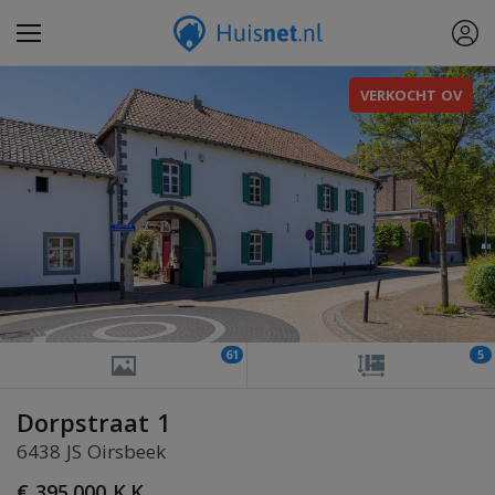
VERKOCHT OV
61
5
Dorpstraat 1
6438 JS Oirsbeek
€ 395.000 K.K.