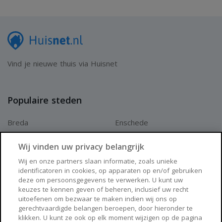
Vind je nieuwe thuis via Huisnet
Populaire steden
Breda
Enschede
Apeldoorn
Amersfoort
Wij vinden uw privacy belangrijk
Haarlem
Zaanstad
Wij en onze partners slaan informatie, zoals unieke
identificatoren in cookies, op apparaten op en/of gebruiken
Arnhem
Zwolle
deze om persoonsgegevens te verwerken. U kunt uw
keuzes te kennen geven of beheren, inclusief uw recht
Huisnet
uitoefenen om bezwaar te maken indien wij ons op
gerechtvaardigde belangen beroepen, door hieronder te
klikken. U kunt ze ook op elk moment wijzigen op de pagina
Over Huisnet