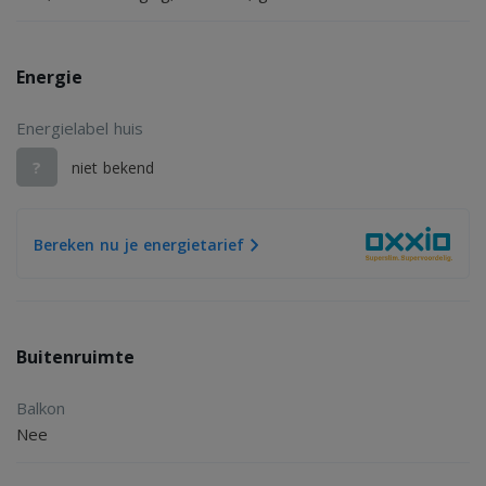
Een stijlvolle en uitstekend gelegen recreatiewoning op
een van de mooiste plekjes van het park. Hier komt
Energie
comfort, rust en natuur perfect samen.
Energielabel huis
?
niet bekend
Bereken nu je energietarief
Buitenruimte
Balkon
Nee