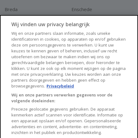
Breda
Enschede
Apeldoorn
Amersfoort
Wij vinden uw privacy belangrijk
Haarlem
Zaanstad
Wij en onze partners slaan informatie, zoals unieke
identificatoren in cookies, op apparaten op en/of gebruiken
Arnhem
Zwolle
deze om persoonsgegevens te verwerken. U kunt uw
keuzes te kennen geven of beheren, inclusief uw recht
Huisnet
uitoefenen om bezwaar te maken indien wij ons op
gerechtvaardigde belangen beroepen, door hieronder te
klikken. U kunt ze ook op elk moment wijzigen op de pagina
Over Huisnet
met onze privacyverklaring. Uw keuzes worden aan onze
partners doorgegeven en hebben geen effect op
Algemene voorwaarden
browsegegevens.
Privacybeleid
Privacybeleid
Wij en onze partners verwerken gegevens voor de
volgende doeleinden:
Contact
Precieze geolocatie gegevens gebruiken. De apparaat
Sitemap
kenmerken actief scannen voor identificatie. Informatie op
een apparaat opslaan en/of openen. Gepersonaliseerde
advertenties en content, advertentie- en contentmeting,
inzichten in het publiek en productontwikkeling.