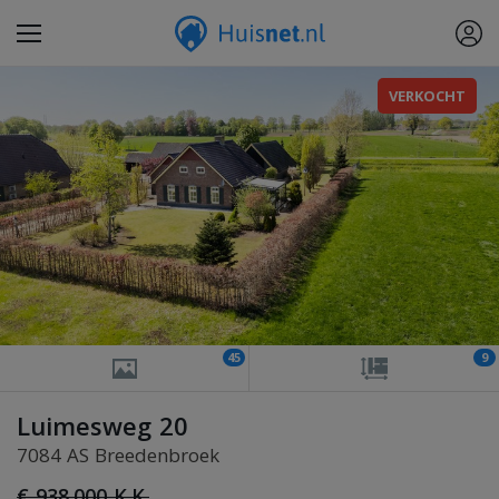
VERKOCHT
45
9
Luimesweg 20
7084 AS Breedenbroek
€ 938.000 K.K.