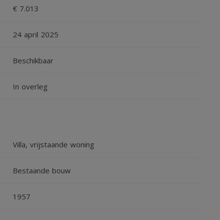
€ 7.013
24 april 2025
g biedt tot drie slaapkamers, een badkamer, technische
Beschikbaar
Aan de noordzijde van de entree bevindt zich een
tel zich bevindt.
In overleg
Villa, vrijstaande woning
Bestaande bouw
1957