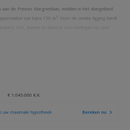
n aan de Prinses Margrietlaan, midden in het duingebied
2
oppervlakte van bijna 150 m
. Door de unieke ligging biedt
rpskern, bos, duinen en diverse voorzieningen op zeer
de woning twee woonniveaus. Het bovenste woonniveau
partijen met uitzicht op de tuin, een ruime gesloten
amer ensuite. In het souterrain, deels gelegen in het
 badkamer en een ruime berging met technische ruimte.
€ 1.045.000 K.K.
 naadloos overgaat in het omliggende duinlandschap, met
 Vanuit de woonkamer loop je zo het terras op, een fijne
n uw maximale hypotheek
Bereken nu
rrijke uitzicht te genieten. Aan de oostzijde van het
aande stenen garage met ruimte voor parkeren op eigen