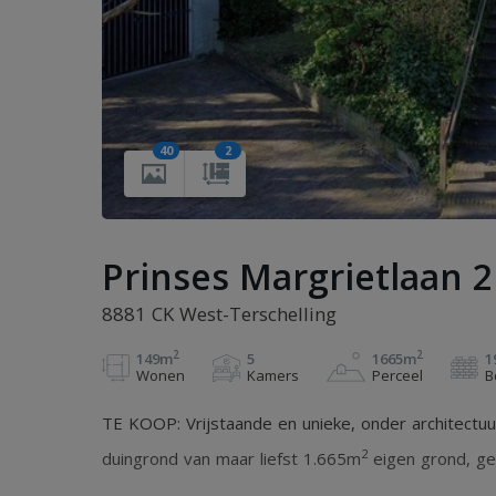
40
2
Prinses Margrietlaan 2
8881 CK West-Terschelling
2
2
149m
5
1665m
1
Wonen
Kamers
Perceel
B
TE KOOP: Vrijstaande en unieke, onder architectu
2
duingrond van maar liefst 1.665m
eigen grond, ge