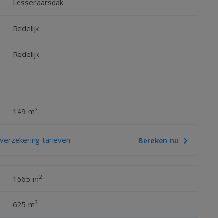
Lessenaarsdak
Redelijk
edt tot zowel de woonkamer als de slaapkamer. Vanuit de
Redelijk
aangrenzende terras. De slaapkamer beschikt over een
2
149 m
erzekering tarieven
Bereken nu
 m
2
1665 m
3
625 m
 voorzien van een besloten terras en een vrijstaande