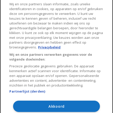
Haarlem
Zaanstad
Wij en onze partners slaan informatie, zoals unieke
identificatoren in cookies, op apparaten op en/of gebruiken
Arnhem
Zwolle
deze om persoonsgegevens te verwerken. U kunt uw
keuzes te kennen geven of beheren, inclusief uw recht
Huisnet
uitoefenen om bezwaar te maken indien wij ons op
gerechtvaardigde belangen beroepen, door hieronder te
klikken. U kunt ze ook op elk moment wijzigen op de pagina
Over Huisnet
met onze privacyverklaring. Uw keuzes worden aan onze
partners doorgegeven en hebben geen effect op
Algemene voorwaarden
browsegegevens.
Privacybeleid
Privacybeleid
Wij en onze partners verwerken gegevens voor de
volgende doeleinden:
Contact
Precieze geolocatie gegevens gebruiken. De apparaat
Sitemap
kenmerken actief scannen voor identificatie. Informatie op
een apparaat opslaan en/of openen. Gepersonaliseerde
advertenties en content, advertentie- en contentmeting,
inzichten in het publiek en productontwikkeling.
Partnerlijst (derden)
Copyright 2026, Huisnet is onderdeel van Property Portals
B.V.
Akkoord
Algemene voorwaarden