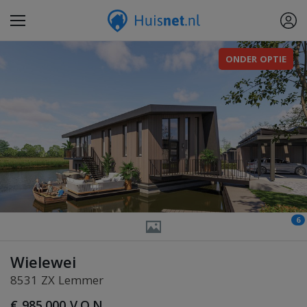
ONDER OPTIE
6
Wielewei
8531 ZX Lemmer
€ 985.000 V.O.N