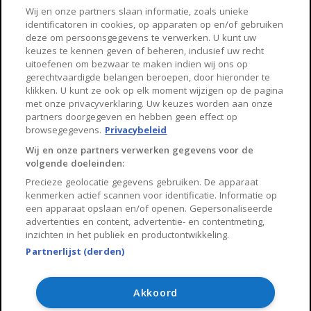
Haarlem
Zaanstad
Wij en onze partners slaan informatie, zoals unieke
identificatoren in cookies, op apparaten op en/of gebruiken
Arnhem
Zwolle
deze om persoonsgegevens te verwerken. U kunt uw
keuzes te kennen geven of beheren, inclusief uw recht
Huisnet
uitoefenen om bezwaar te maken indien wij ons op
gerechtvaardigde belangen beroepen, door hieronder te
klikken. U kunt ze ook op elk moment wijzigen op de pagina
Over Huisnet
met onze privacyverklaring. Uw keuzes worden aan onze
partners doorgegeven en hebben geen effect op
Algemene voorwaarden
browsegegevens.
Privacybeleid
Privacybeleid
Wij en onze partners verwerken gegevens voor de
volgende doeleinden:
Contact
Precieze geolocatie gegevens gebruiken. De apparaat
Sitemap
kenmerken actief scannen voor identificatie. Informatie op
een apparaat opslaan en/of openen. Gepersonaliseerde
advertenties en content, advertentie- en contentmeting,
inzichten in het publiek en productontwikkeling.
Partnerlijst (derden)
Copyright 2026, Huisnet is onderdeel van Property Portals
B.V.
Akkoord
Algemene voorwaarden