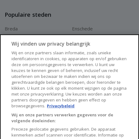
Populaire steden
Breda
Enschede
Apeldoorn
Amersfoort
Wij vinden uw privacy belangrijk
Haarlem
Zaanstad
Wij en onze partners slaan informatie, zoals unieke
identificatoren in cookies, op apparaten op en/of gebruiken
Arnhem
Zwolle
deze om persoonsgegevens te verwerken. U kunt uw
keuzes te kennen geven of beheren, inclusief uw recht
Huisnet
uitoefenen om bezwaar te maken indien wij ons op
gerechtvaardigde belangen beroepen, door hieronder te
klikken. U kunt ze ook op elk moment wijzigen op de pagina
Over Huisnet
met onze privacyverklaring. Uw keuzes worden aan onze
partners doorgegeven en hebben geen effect op
Algemene voorwaarden
browsegegevens.
Privacybeleid
Privacybeleid
Wij en onze partners verwerken gegevens voor de
volgende doeleinden:
Contact
Precieze geolocatie gegevens gebruiken. De apparaat
Sitemap
kenmerken actief scannen voor identificatie. Informatie op