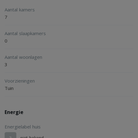
Voor meer informatie of een bezichtiging kunt u contact
Aantal kamers
met ons opnemen.
7
Aantal slaapkamers
Investeer in de toekomst van recreatie en natuur!
0
Aantal woonlagen
3
Voorzieningen
Tuin
Energie
Energielabel huis
?
niet bekend