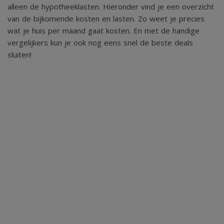
alleen de hypotheeklasten. Hieronder vind je een overzicht
een prettige balans tussen zon en schaduw, waardoor u op
van de bijkomende kosten en lasten. Zo weet je precies
elk moment van de dag kunt genieten van het buitenleven.
wat je huis per maand gaat kosten. En met de handige
vergelijkers kun je ook nog eens snel de beste deals
De berging biedt extra opslagruimte en is voorzien van
sluiten!
elektra en een wateraansluiting aan de buitenzijde. Het
perceel is keurig omheind en biedt, met name aan de
terraszijde, veel privacy.
- Vakantiepark
Vakantiepark “De Heelderpeel” ligt in een bosrijke en
rustige omgeving en biedt diverse faciliteiten voor jong en
oud. Zo vindt u er een omheind buitenzwembad, een groot
natuurbad met zandstrand, een speeltuin, sportveld en
midgetgolfbaan.