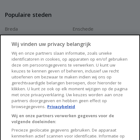
- Pelletkachel voor extra comfort in koudere periodes
Populaire steden
- Netjes aangelegde, onderhoudsvriendelijke tuin met
veel privacy
Breda
Enschede
- Berging met elektra en buitenwateraansluiting
Apeldoorn
Amersfoort
Wij vinden uw privacy belangrijk
- Gelegen in bosrijke omgeving met uitgebreide
Haarlem
Zaanstad
Wij en onze partners slaan informatie, zoals unieke
parkfaciliteiten
identificatoren in cookies, op apparaten op en/of gebruiken
Arnhem
Zwolle
deze om persoonsgegevens te verwerken. U kunt uw
- Nabij Roermond en uitvalswegen (A2/A73 richting o.a.
keuzes te kennen geven of beheren, inclusief uw recht
België, Duitsland,
Huisnet
uitoefenen om bezwaar te maken indien wij ons op
gerechtvaardigde belangen beroepen, door hieronder te
- Eenmalige bijdrage aan de Vereniging van
klikken. U kunt ze ook op elk moment wijzigen op de pagina
Over Huisnet
met onze privacyverklaring. Uw keuzes worden aan onze
Chaleteigenaren van € 200,00
partners doorgegeven en hebben geen effect op
Algemene voorwaarden
- Beheervergoeding Park Heelderpeel bedraagt in 2026
browsegegevens.
Privacybeleid
Privacybeleid
Wij en onze partners verwerken gegevens voor de
€ 1.230,47 per jaar
volgende doeleinden:
Contact
- Voorschot energie bedraagt € 500,00 per jaar
Precieze geolocatie gegevens gebruiken. De apparaat
Sitemap
kenmerken actief scannen voor identificatie. Informatie op