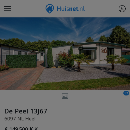
52
De Peel 13J67
6097 NL Heel
€ 149.500 K.K.