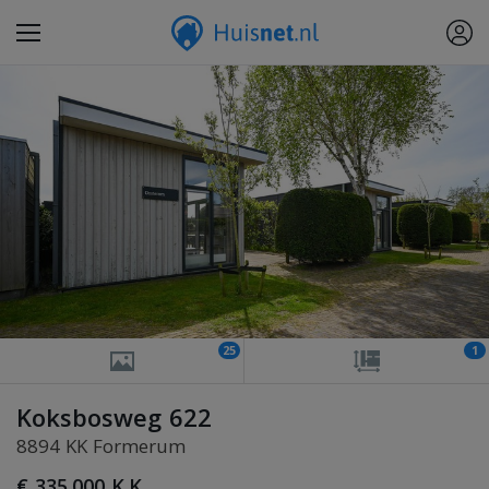
25
1
Koksbosweg 622
8894 KK Formerum
€ 335.000 K.K.