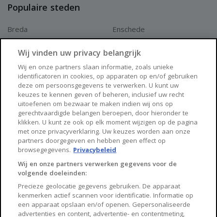
Populaire steden
Breda
Enschede
Apeldoorn
Amersfoort
Wij vinden uw privacy belangrijk
Haarlem
Zaanstad
Wij en onze partners slaan informatie, zoals unieke
identificatoren in cookies, op apparaten op en/of gebruiken
Arnhem
Zwolle
deze om persoonsgegevens te verwerken. U kunt uw
keuzes te kennen geven of beheren, inclusief uw recht
Huisnet
uitoefenen om bezwaar te maken indien wij ons op
gerechtvaardigde belangen beroepen, door hieronder te
klikken. U kunt ze ook op elk moment wijzigen op de pagina
Over Huisnet
met onze privacyverklaring. Uw keuzes worden aan onze
partners doorgegeven en hebben geen effect op
Algemene voorwaarden
browsegegevens.
Privacybeleid
Privacybeleid
Wij en onze partners verwerken gegevens voor de
volgende doeleinden:
Contact
Precieze geolocatie gegevens gebruiken. De apparaat
Sitemap
kenmerken actief scannen voor identificatie. Informatie op
een apparaat opslaan en/of openen. Gepersonaliseerde
advertenties en content, advertentie- en contentmeting,