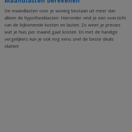
Maandlasten berekenen
lifestylemagazine te komen. Je oog valt op de mooie
De maandlasten voor je woning bestaan uit meer dan
wastafel (eveneens ceramisch marmerlook), de
alleen de hypotheeklasten. Hieronder vind je een overzicht
van de bijkomende kosten en lasten. Zo weet je precies
donkerblauwe tegels, het stucwerk, de goudkleurige kranen
wat je huis per maand gaat kosten. En met de handige
en de zeer royale inloopdouche met glazen wand. De
vergelijkers kun je ook nog eens snel de beste deals
aparte toiletruimte is in dezelfde stijl uitgevoerd als de
sluiten!
beide badkamers.
Tweede verdieping:
In de nok van het woonhuis is een entresol met bergzolder
2
van in totaal circa 7 m
, te bereiken via een laddertrap. Het
dak is geïsoleerd en in de schuinte van het dak, achter de
schuifdeuren, is veel praktische bergruimte.
Tuin: