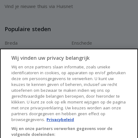
Vind je nieuwe thuis via Huisnet
rookmelders, airco en zonnepanelen;
- Vernieuwd dak (2024) met isolatie, keramische pannen
en zinken dakgoten/hemelwater-afvoeren;
Populaire steden
- Spouwmuren zijn in 2018 geisoleerd met ps-korrels;
Breda
Enschede
- HR++/HR+++ glas;
Apeldoorn
Amersfoort
- Energielabel A++
Wij vinden uw privacy belangrijk
Haarlem
Zaanstad
Wij en onze partners slaan informatie, zoals unieke
identificatoren in cookies, op apparaten op en/of gebruiken
Arnhem
Zwolle
deze om persoonsgegevens te verwerken. U kunt uw
keuzes te kennen geven of beheren, inclusief uw recht
Huisnet
uitoefenen om bezwaar te maken indien wij ons op
gerechtvaardigde belangen beroepen, door hieronder te
klikken. U kunt ze ook op elk moment wijzigen op de pagina
Over Huisnet
met onze privacyverklaring. Uw keuzes worden aan onze
partners doorgegeven en hebben geen effect op
Algemene voorwaarden
browsegegevens.
Privacybeleid
Privacybeleid
Wij en onze partners verwerken gegevens voor de
volgende doeleinden:
Contact