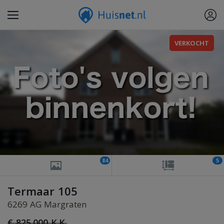
VERKOCHT
84
5
Termaar 105
6269 AG Margraten
€ 825.000 K.K.