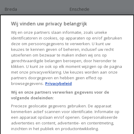
Breda
Enschede
Apeldoorn
Amersfoort
Wij vinden uw privacy belangrijk
Haarlem
Zaanstad
Wij en onze partners slaan informatie, zoals unieke
identificatoren in cookies, op apparaten op en/of gebruiken
Arnhem
Zwolle
deze om persoonsgegevens te verwerken. U kunt uw
keuzes te kennen geven of beheren, inclusief uw recht
Huisnet
uitoefenen om bezwaar te maken indien wij ons op
gerechtvaardigde belangen beroepen, door hieronder te
klikken. U kunt ze ook op elk moment wijzigen op de pagina
Over Huisnet
met onze privacyverklaring. Uw keuzes worden aan onze
partners doorgegeven en hebben geen effect op
Algemene voorwaarden
browsegegevens.
Privacybeleid
Privacybeleid
Wij en onze partners verwerken gegevens voor de
volgende doeleinden:
Contact
Precieze geolocatie gegevens gebruiken. De apparaat
Sitemap
kenmerken actief scannen voor identificatie. Informatie op
een apparaat opslaan en/of openen. Gepersonaliseerde
advertenties en content, advertentie- en contentmeting,
inzichten in het publiek en productontwikkeling.