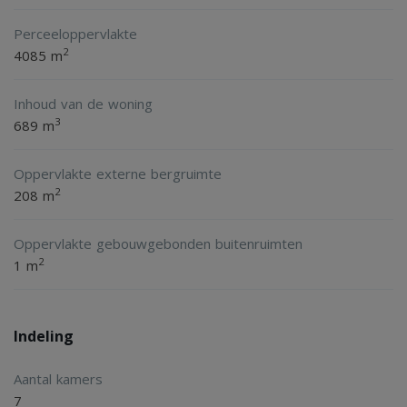
- paardenstallen met wei, paddock en longeercirkel
Perceeloppervlakte
- 4 slaapkamers
2
4085 m
- 21 zonnepanelen
Inhoud van de woning
- kunststofkozijnen met HR++ glas
3
689 m
- aanvaarding in onderling overleg
Oppervlakte externe bergruimte
2
208 m
Oppervlakte gebouwgebonden buitenruimten
2
1 m
Indeling
Aantal kamers
7