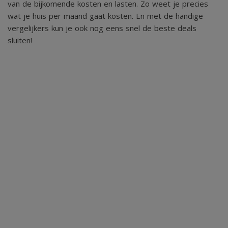
van de bijkomende kosten en lasten. Zo weet je precies
wat je huis per maand gaat kosten. En met de handige
Deze informatie is met de grootst mogelijke zorg
vergelijkers kun je ook nog eens snel de beste deals
sluiten!
samengesteld. Desondanks kunnen aan de inhoud van deze
presentatie geen rechten worden ontleend. Alle vermelde
afmetingen, oppervlakten, inhoudsmaten en overige
gegevens zijn indicatief en kunnen afwijken van de
werkelijke situatie. Geïnteresseerden worden geadviseerd
de verstrekte informatie zelfstandig te verifiëren en, indien
gewenst, een deskundige in te schakelen. Verkoper en
makelaar aanvaarden geen aansprakelijkheid voor
eventuele onjuistheden, onvolledigheden of de gevolgen
daarvan.