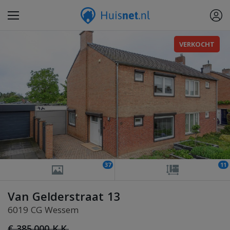
VERKOCHT
37
11
Van Gelderstraat 13
6019 CG Wessem
€ 385.000 K.K.