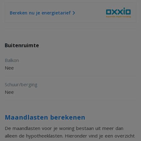
- Garage met kantelpoort en loopdeur
Bereken nu je energietarief
- Carport met elektrische sectionaaldeur
- Feitelijk dubbele garage-opstelling
- Airconditioning in de hal
Buitenruimte
- 10 zonnepanelen in eigendom
- CV-ketel in eigendom
Balkon
- Grotendeels kunststof kozijnen
Nee
- HR++ en dubbele beglazing
Schuur/berging
- Rolluiken aanwezig
Nee
Kortom, een verrassend ruime en complete gezinswoning
Maandlasten berekenen
waar comfort, duurzaamheid en praktische leefruimte
perfect samenkomen.
De maandlasten voor je woning bestaan uit meer dan
alleen de hypotheeklasten. Hieronder vind je een overzicht