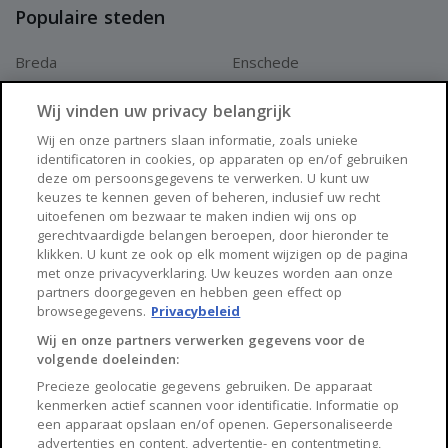
Populaire steden
Breda
Enschede
Apeldoorn
Amersfoort
Wij vinden uw privacy belangrijk
Haarlem
Zaanstad
Wij en onze partners slaan informatie, zoals unieke
identificatoren in cookies, op apparaten op en/of gebruiken
Arnhem
Zwolle
deze om persoonsgegevens te verwerken. U kunt uw
keuzes te kennen geven of beheren, inclusief uw recht
Huisnet
uitoefenen om bezwaar te maken indien wij ons op
gerechtvaardigde belangen beroepen, door hieronder te
klikken. U kunt ze ook op elk moment wijzigen op de pagina
Over Huisnet
met onze privacyverklaring. Uw keuzes worden aan onze
partners doorgegeven en hebben geen effect op
Algemene voorwaarden
browsegegevens.
Privacybeleid
Privacybeleid
Wij en onze partners verwerken gegevens voor de
volgende doeleinden:
Contact
Precieze geolocatie gegevens gebruiken. De apparaat
Sitemap
kenmerken actief scannen voor identificatie. Informatie op
een apparaat opslaan en/of openen. Gepersonaliseerde
advertenties en content, advertentie- en contentmeting,