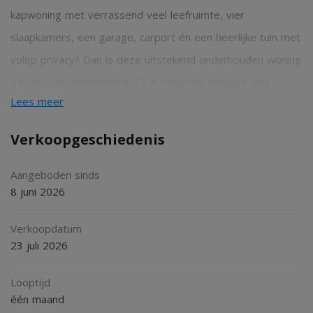
kapwoning met verrassend veel leefruimte, vier
slaapkamers, een garage, carport én een heerlijke tuin met
volop privacy? Dan is deze uitstekend onderhouden woning
aan de Van Gelderstraat 13 in Wessem absoluut een
Lees meer
bezichtiging waard.
Verkoopgeschiedenis
Begane grond
Bij binnenkomst bereikt u de hal met meterkast, een
Aangeboden sinds
8 juni 2026
toiletruimte voorzien van een zwevend toilet en de
toegang tot de open keuken.
Verkoopdatum
De keuken beschikt over diverse inbouwapparatuur,
23 juli 2026
waaronder een vaatwasser, koelkast, inductiekookplaat,
Looptijd
afzuigkap en een combi-stoomoven.
één maand
Vanuit de keuken is tevens de praktische provisiekelder