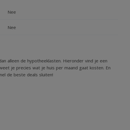
rzijde. Wel zo handig!
Nee
Nee
toegang tot de slaapkamers en badkamer. Tevens is er
an alleen de hypotheeklasten. Hieronder vind je een
weet je precies wat je huis per maand gaat kosten. En
el de beste deals sluiten!
 te bereiken.
uchecabine.