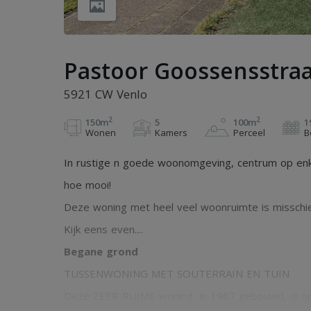
Pastoor Goossensstraa
5921 CW Venlo
2
2
150m
5
100m
1
Wonen
Kamers
Perceel
B
In rustige n goede woonomgeving, centrum op enkle
hoe mooi!
Deze woning met heel veel woonruimte is misschien
Kijk eens even....
Begane grond
TUSSENWONING MET SOUTERRAIN EN TUIN
Deze ZEER RUIME woning, in 1967 gebouwd, is op