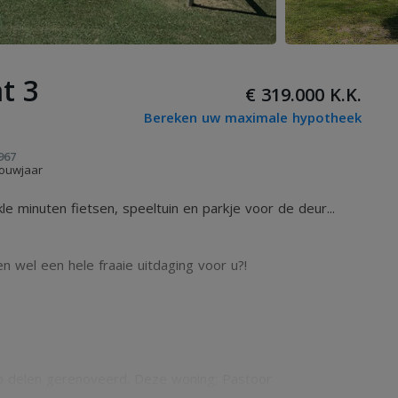
t 3
€ 319.000 K.K.
Bereken uw maximale hypotheek
967
ouwjaar
 minuten fietsen, speeltuin en parkje voor de deur...
 wel een hele fraaie uitdaging voor u?!
 delen gerenoveerd. Deze woning; Pastoor