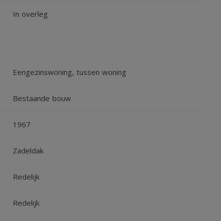
ogde tuin/terras. Ideaal als u een eigen woonplek én een
In overleg
Eengezinswoning, tussen woning
veerd
Bestaande bouw
1967
Zadeldak
Redelijk
dingen.
ineus gedekt.
Redelijk
 van hardhout.