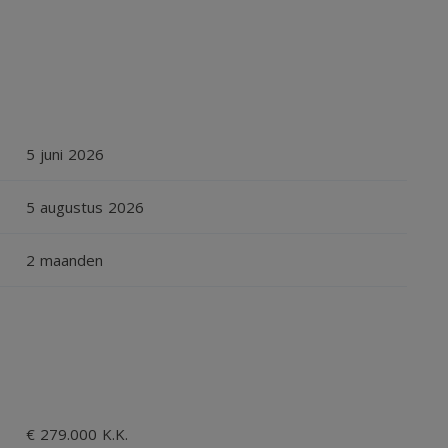
 een grote ventilatiekoekoek. Hier bevinden zich de
5 juni 2026
naast biedt de ruimte volop mogelijkheden voor opslag
5 augustus 2026
2 maanden
trapopgang en toegang tot de kelder bereikt u de
mte is voorzien van een toilet, fonteintje en
€ 279.000 K.K.