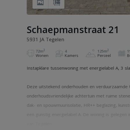
Schaepmanstraat 21
5931 JA Tegelen
2
2
72m
4
125m
1
Wonen
Kamers
Perceel
B
Instapklare tussenwoning met energielabel A, 3 sl
Deze uitstekend onderhouden en verduurzaamde t
onderhoudsvriendelijke achtertuin met ruime stene
dak- en spouwmuurisolatie, HR++ beglazing, kunst
een gunstig energielabel A. De woning is gelegen 
van Tegelen.