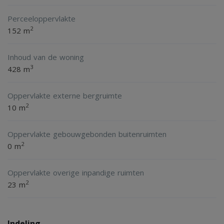
Perceeloppervlakte
2
152 m
Inhoud van de woning
3
428 m
Oppervlakte externe bergruimte
2
10 m
Oppervlakte gebouwgebonden buitenruimten
2
0 m
Oppervlakte overige inpandige ruimten
2
23 m
Indeling