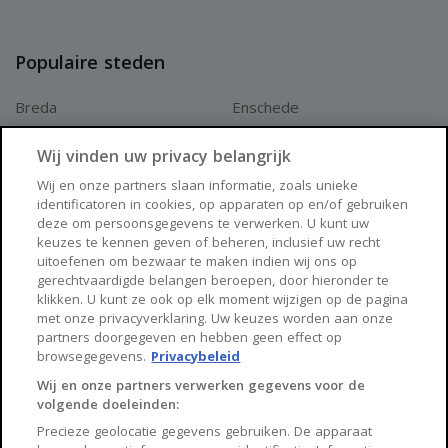
Populaire steden
Breda
Enschede
Apeldoorn
Amersfoort
Wij vinden uw privacy belangrijk
Haarlem
Zaanstad
Wij en onze partners slaan informatie, zoals unieke
identificatoren in cookies, op apparaten op en/of gebruiken
Arnhem
Zwolle
deze om persoonsgegevens te verwerken. U kunt uw
keuzes te kennen geven of beheren, inclusief uw recht
Huisnet
uitoefenen om bezwaar te maken indien wij ons op
gerechtvaardigde belangen beroepen, door hieronder te
klikken. U kunt ze ook op elk moment wijzigen op de pagina
Over Huisnet
met onze privacyverklaring. Uw keuzes worden aan onze
partners doorgegeven en hebben geen effect op
Algemene voorwaarden
browsegegevens.
Privacybeleid
Privacybeleid
Wij en onze partners verwerken gegevens voor de
volgende doeleinden:
Contact
Precieze geolocatie gegevens gebruiken. De apparaat
Sitemap