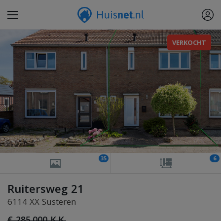
VERKOCHT
35
6
Ruitersweg 21
6114 XX Susteren
€ 285.000 K.K.