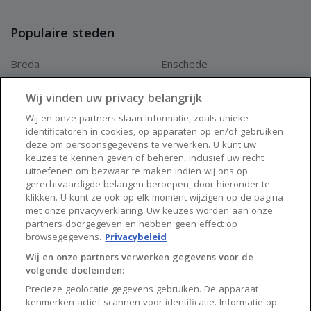
gekomen nadat alle partijen de
Populaire steden
koopovereenkomst hebben getekend, de
“schriftelijkheidvereiste” is in deze van
Breda
Enschede
toepassing.
Apeldoorn
Amersfoort
Wij vinden uw privacy belangrijk
De oplevering: Vóór de eigendomsoverdracht bij de notaris
Haarlem
Zaanstad
Wij en onze partners slaan informatie, zoals unieke
zal er een laatste inspectie
identificatoren in cookies, op apparaten op en/of gebruiken
Arnhem
Zwolle
deze om persoonsgegevens te verwerken. U kunt uw
plaatsvinden om te controleren of de woning wordt
keuzes te kennen geven of beheren, inclusief uw recht
afgeleverd zoals afgesproken. Hierbij
Huisnet
uitoefenen om bezwaar te maken indien wij ons op
gerechtvaardigde belangen beroepen, door hieronder te
worden ook de meterstanden genoteerd.
klikken. U kunt ze ook op elk moment wijzigen op de pagina
Over Huisnet
met onze privacyverklaring. Uw keuzes worden aan onze
Uiteraard kan het zijn dat er nog vragen of
partners doorgegeven en hebben geen effect op
Algemene voorwaarden
onduidelijkheden zijn, laat het ons
browsegegevens.
Privacybeleid
Privacybeleid
Wij en onze partners verwerken gegevens voor de
even weten.
volgende doeleinden:
Contact
Wij helpen u graag!
Precieze geolocatie gegevens gebruiken. De apparaat
Sitemap
kenmerken actief scannen voor identificatie. Informatie op