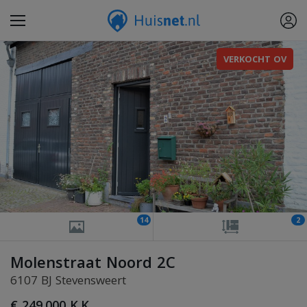
VERKOCHT OV
14
2
Molenstraat Noord 2C
6107 BJ Stevensweert
€ 249.000 K.K.