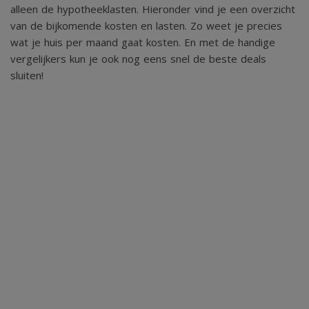
alleen de hypotheeklasten. Hieronder vind je een overzicht
Eventuele bijgesloten tekeningen zijn ter indicatie en
van de bijkomende kosten en lasten. Zo weet je precies
kunnen afwijken van de werkelijke
wat je huis per maand gaat kosten. En met de handige
vergelijkers kun je ook nog eens snel de beste deals
situatie.
sluiten!
Indicatie maten: De gehanteerde Meetinstructie is
gebaseerd op de NEN2580. De
Meetinstructie is bedoeld om een eenduidige manier van
meten toe te passen voor het
geven van een indicatie van de gebruiksoppervlakte. De
opgegeven meetuitkomsten
zijn indicatief en kunnen niet als een garantie worden
gezien. De Meetinstructie sluit
verschillen in meetuitkomsten niet uit, door bijvoorbeeld
interpretatieverschillen,
afrondingen of beperkingen bij het uitvoeren van de meting