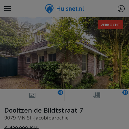
VERKOCHT
42
14
Dooitzen de Bildtstraat 7
9079 MN St.-Jacobiparochie
€ 430.000 K.K.