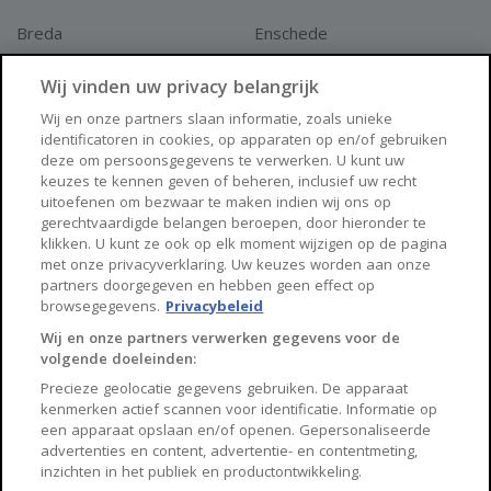
Breda
Enschede
Apeldoorn
Amersfoort
Wij vinden uw privacy belangrijk
Haarlem
Zaanstad
Wij en onze partners slaan informatie, zoals unieke
identificatoren in cookies, op apparaten op en/of gebruiken
Arnhem
Zwolle
deze om persoonsgegevens te verwerken. U kunt uw
keuzes te kennen geven of beheren, inclusief uw recht
Huisnet
uitoefenen om bezwaar te maken indien wij ons op
gerechtvaardigde belangen beroepen, door hieronder te
klikken. U kunt ze ook op elk moment wijzigen op de pagina
Over Huisnet
met onze privacyverklaring. Uw keuzes worden aan onze
partners doorgegeven en hebben geen effect op
Algemene voorwaarden
browsegegevens.
Privacybeleid
Privacybeleid
Wij en onze partners verwerken gegevens voor de
volgende doeleinden:
Contact
Precieze geolocatie gegevens gebruiken. De apparaat
Sitemap
kenmerken actief scannen voor identificatie. Informatie op
een apparaat opslaan en/of openen. Gepersonaliseerde
advertenties en content, advertentie- en contentmeting,
inzichten in het publiek en productontwikkeling.