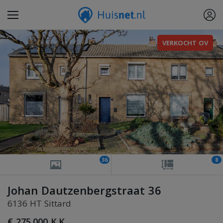
VERKOCHT OV
36
8
Johan Dautzenbergstraat 36
6136 HT Sittard
€ 275.000 K.K.