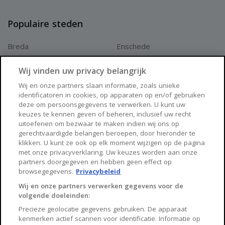
Populaire steden
Breda
Enschede
Apeldoorn
Amersfoort
Wij vinden uw privacy belangrijk
Haarlem
Zaanstad
Wij en onze partners slaan informatie, zoals unieke
identificatoren in cookies, op apparaten op en/of gebruiken
Arnhem
Zwolle
deze om persoonsgegevens te verwerken. U kunt uw
keuzes te kennen geven of beheren, inclusief uw recht
Huisnet
uitoefenen om bezwaar te maken indien wij ons op
gerechtvaardigde belangen beroepen, door hieronder te
klikken. U kunt ze ook op elk moment wijzigen op de pagina
Over Huisnet
met onze privacyverklaring. Uw keuzes worden aan onze
partners doorgegeven en hebben geen effect op
Algemene voorwaarden
browsegegevens.
Privacybeleid
Privacybeleid
Wij en onze partners verwerken gegevens voor de
volgende doeleinden:
Contact
Precieze geolocatie gegevens gebruiken. De apparaat
Sitemap
kenmerken actief scannen voor identificatie. Informatie op