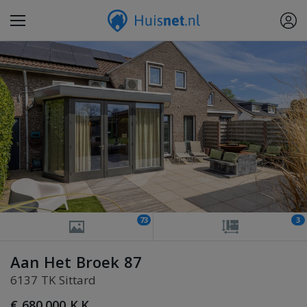
73
3
Aan Het Broek 87
6137 TK Sittard
€ 680.000 K.K.