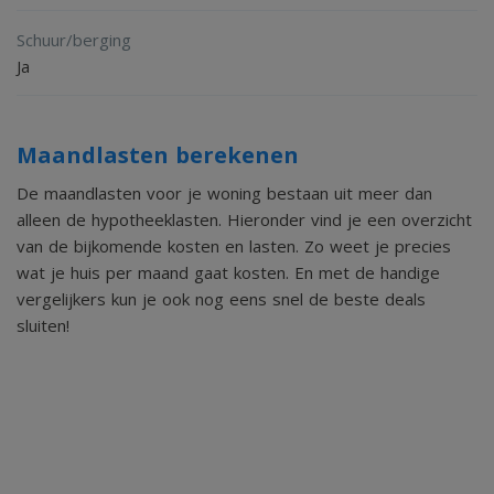
ruim en licht, afgewerkt met tapijt en voorzien van
Schuur/berging
hardhouten kozijnen met HR++ beglazing en op maat
Ja
gemaakte shutters. Daarnaast beschikt de kamer over
twee elektrische rolluiken, een hor, een airco (koelen en
Maandlasten berekenen
verwarmen) en een praktische inbouwkast.
De maandlasten voor je woning bestaan uit meer dan
alleen de hypotheeklasten. Hieronder vind je een overzicht
De badkamer (2018) is modern en volledig betegeld,
van de bijkomende kosten en lasten. Zo weet je precies
ingericht met een inloopdouche met glazen wand, dubbele
wat je huis per maand gaat kosten. En met de handige
vergelijkers kun je ook nog eens snel de beste deals
wastafel met meubel en spiegel, een tweede toilet en een
sluiten!
designradiator. Een complete en verzorgde ruimte die
perfect aansluit op de slaapkamer.
Eerste verdieping
Deze verdieping maakt de woning extra veelzijdig en is