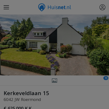
73
Kerkeveldlaan 15
6042 JW Roermond
€ 625.000 K.K.