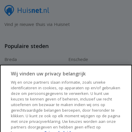
hier: van de strakke gazons tot de doordachte indeling die
zorgt voor een perfect samenspel tussen groen, ruimte en
Vind je nieuwe thuis via Huisnet
comfort. Dankzij de aanwezige grondwaterpomp met
sproei-installatie blijft het geheel bovendien moeiteloos in
topconditie.
Populaire steden
De achtertuin is op meerdere manieren bereikbaar, via de
Breda
Enschede
zijkant van de woning, de schuifpui in de living en de keuken
Apeldoorn
Amersfoort
en verrast direct door de combinatie van ruimte en privacy.
Wij vinden uw privacy belangrijk
Haarlem
Zaanstad
Ondanks het royale formaat voelt de tuin bijzonder intiem
Wij en onze partners slaan informatie, zoals unieke
identificatoren in cookies, op apparaten op en/of gebruiken
Arnhem
Zwolle
aan, een plek waar je echt tot rust komt en ongestoord
deze om persoonsgegevens te verwerken. U kunt uw
keuzes te kennen geven of beheren, inclusief uw recht
kunt genieten.
Huisnet
uitoefenen om bezwaar te maken indien wij ons op
Hier wordt het buitenleven optimaal beleefd. Onder het
gerechtvaardigde belangen beroepen, door hieronder te
klikken. U kunt ze ook op elk moment wijzigen op de pagina
Over Huisnet
zonnescherm of met een parasol is er altijd een fijne plek
met onze privacyverklaring. Uw keuzes worden aan onze
partners doorgegeven en hebben geen effect op
Algemene voorwaarden
te vinden, of je nu in de zon wilt zitten of juist de koelte