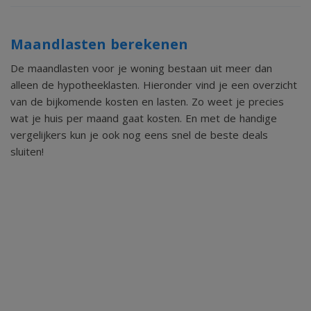
uitstekende staat van onderhoud. De ruimte is praktisch
ingericht en voorzien van een inductiekookplaat, afzuigkap,
Maandlasten berekenen
ruime koelkast met vriesvak en vaatwasser.
De maandlasten voor je woning bestaan uit meer dan
Dankzij de parallelopstelling met werkbladen aan
alleen de hypotheeklasten. Hieronder vind je een overzicht
van de bijkomende kosten en lasten. Zo weet je precies
weerszijden is er volop werk- en bergruimte, wat het
wat je huis per maand gaat kosten. En met de handige
koken hier bijzonder aangenaam maakt. De indeling leent
vergelijkers kun je ook nog eens snel de beste deals
zich uitstekend voor wie graag uitgebreid kookt en
sluiten!
overzicht wil houden tijdens het bereiden van maaltijden.
Via de keuken is er bovendien een directe doorgang naar
de achtertuin, waardoor binnen en buiten wederom op een
prettige manier met elkaar verbonden zijn.
- Slaapkamers & Badkamer
Aan het einde van de hal bevinden zich drie slaapkamers.