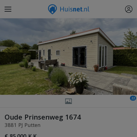
22
Oude Prinsenweg 1674
3881 PJ Putten
€ 85.000 K.K.