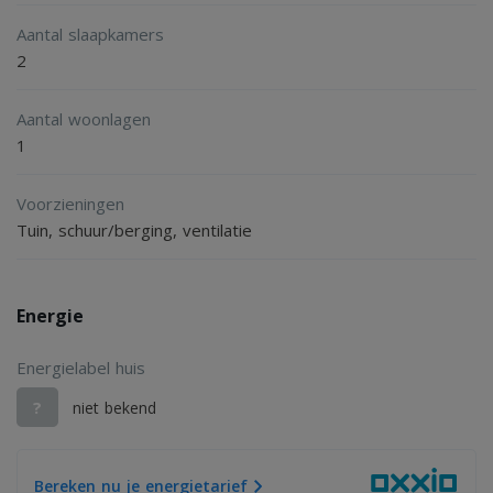
Een verzorgd chalet op een mooie locatie op de Veluwe,
Aantal slaapkamers
met een privacyvolle tuin en alle voorzieningen voor een
2
ontspannen verblijf midden in de natuur.
Aantal woonlagen
1
Voorzieningen
Tuin, schuur/berging, ventilatie
Energie
Energielabel huis
?
niet bekend
Bereken nu je energietarief