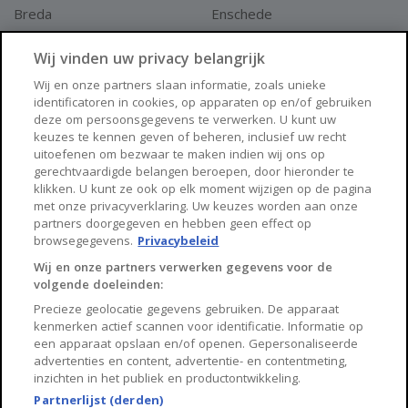
Breda
Enschede
Apeldoorn
Amersfoort
Wij vinden uw privacy belangrijk
Haarlem
Zaanstad
Wij en onze partners slaan informatie, zoals unieke
identificatoren in cookies, op apparaten op en/of gebruiken
Arnhem
Zwolle
deze om persoonsgegevens te verwerken. U kunt uw
keuzes te kennen geven of beheren, inclusief uw recht
Huisnet
uitoefenen om bezwaar te maken indien wij ons op
gerechtvaardigde belangen beroepen, door hieronder te
klikken. U kunt ze ook op elk moment wijzigen op de pagina
Over Huisnet
met onze privacyverklaring. Uw keuzes worden aan onze
partners doorgegeven en hebben geen effect op
Algemene voorwaarden
browsegegevens.
Privacybeleid
Privacybeleid
Wij en onze partners verwerken gegevens voor de
volgende doeleinden:
Contact
Precieze geolocatie gegevens gebruiken. De apparaat
Sitemap
kenmerken actief scannen voor identificatie. Informatie op
een apparaat opslaan en/of openen. Gepersonaliseerde
advertenties en content, advertentie- en contentmeting,
inzichten in het publiek en productontwikkeling.
Partnerlijst (derden)
Copyright 2026, Huisnet is onderdeel van Property Portals