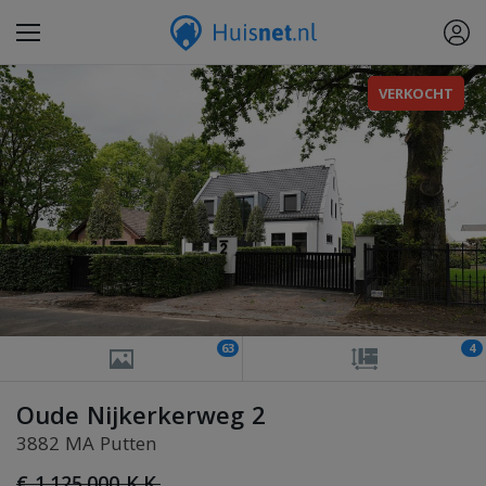
VERKOCHT
63
4
Oude Nijkerkerweg 2
3882 MA Putten
€ 1.125.000 K.K.