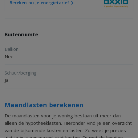
Bereken nu je energietarief
geven voor de familie of vrienden.
Ook de ligging rondom de woning is bijzonder aantrekkelijk.
De Oude Nijkerkerweg staat bekend om haar groene
Buitenruimte
omgeving en fraaie landelijke uitstraling. Vanuit de woning
wandelt of fietst u direct de natuur in, terwijl
Balkon
voorzieningen, scholen en het centrum van Putten zich op
Nee
korte afstand bevinden.
Schuur/berging
Ja
Details
Kenmerken
Maandlasten berekenen
- Bouwjaar: 2020
De maandlasten voor je woning bestaan uit meer dan
alleen de hypotheeklasten. Hieronder vind je een overzicht
2
- Woonoppervlakte: circa 209 m
van de bijkomende kosten en lasten. Zo weet je precies
2
- Perceeloppervlakte: 662 m
wat je huis per maand gaat kosten. En met de handige