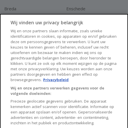
Breda
Enschede
Apeldoorn
Amersfoort
Wij vinden uw privacy belangrijk
Haarlem
Zaanstad
Wij en onze partners slaan informatie, zoals unieke
identificatoren in cookies, op apparaten op en/of gebruiken
Arnhem
Zwolle
deze om persoonsgegevens te verwerken. U kunt uw
keuzes te kennen geven of beheren, inclusief uw recht
Huisnet
uitoefenen om bezwaar te maken indien wij ons op
gerechtvaardigde belangen beroepen, door hieronder te
klikken. U kunt ze ook op elk moment wijzigen op de pagina
Over Huisnet
met onze privacyverklaring. Uw keuzes worden aan onze
partners doorgegeven en hebben geen effect op
Algemene voorwaarden
browsegegevens.
Privacybeleid
Privacybeleid
Wij en onze partners verwerken gegevens voor de
volgende doeleinden:
Contact
Precieze geolocatie gegevens gebruiken. De apparaat
Sitemap
kenmerken actief scannen voor identificatie. Informatie op
een apparaat opslaan en/of openen. Gepersonaliseerde
advertenties en content, advertentie- en contentmeting,
inzichten in het publiek en productontwikkeling.