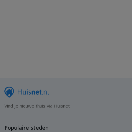
verrassend goed bereikbaar.
Juist voor mensen die landelijker willen wonen, maar wel
verbonden willen blijven met hun werk of sociale leven in
de Randstad, vormt deze locatie een aantrekkelijk
alternatief. U woont hier midden in het groen van de
Veluwe, terwijl u tegelijkertijd profiteert van een
uitstekende bereikbaarheid richting het westen van het
land.
Daarnaast bevinden bossen, wandelroutes, fietspaden en
natuurgebieden zich letterlijk om de hoek. Het gezellige
centrum van Putten met winkels, horeca, scholen en
Vind je nieuwe thuis via Huisnet
sportvoorzieningen ligt op korte afstand van de woning.
Populaire steden