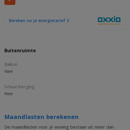
samengesteld. Onzerzijds wordt echter geen enkele
aansprakelijkheid aanvaard voor enige onvolledigheid,
Bereken nu je energietarief
onjuistheid of anderszins, dan wel de gevolgen daarvan.
Alle opgegeven maten en oppervlakten zijn indicatief.
Buitenruimte
Balkon
Nee
Schuur/berging
Nee
Maandlasten berekenen
De maandlasten voor je woning bestaan uit meer dan