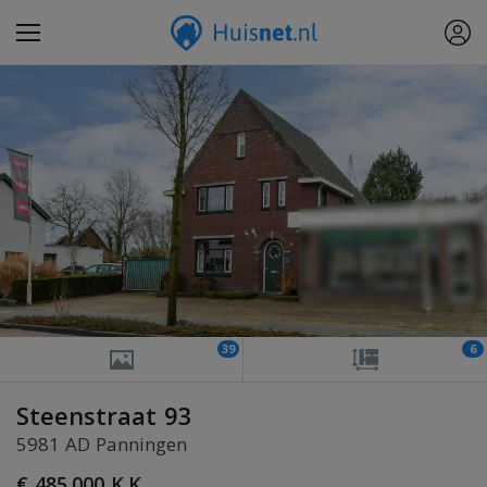
39
6
Steenstraat 93
5981 AD Panningen
€ 485.000 K.K.