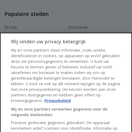
Populaire steden
Breda
Enschede
Apeldoorn
Amersfoort
Wij vinden uw privacy belangrijk
Haarlem
Zaanstad
Wij en onze partners slaan informatie, zoals unieke
identificatoren in cookies, op apparaten op en/of gebruiken
Arnhem
Zwolle
deze om persoonsgegevens te verwerken. U kunt uw
keuzes te kennen geven of beheren, inclusief uw recht
Huisnet
uitoefenen om bezwaar te maken indien wij ons op
gerechtvaardigde belangen beroepen, door hieronder te
klikken. U kunt ze ook op elk moment wijzigen op de pagina
Over Huisnet
met onze privacyverklaring. Uw keuzes worden aan onze
partners doorgegeven en hebben geen effect op
Algemene voorwaarden
browsegegevens.
Privacybeleid
Privacybeleid
Wij en onze partners verwerken gegevens voor de
volgende doeleinden:
Contact
Precieze geolocatie gegevens gebruiken. De apparaat
Sitemap
kenmerken actief scannen voor identificatie. Informatie op