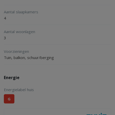
- voor woningen gebouwd voor 1993 is de asbestclausule
Aantal slaapkamers
van toepassing
4
- niet-zelfbewoningsclausule van toepassing
Aantal woonlagen
3
Voorzieningen
Tuin, balkon, schuur/berging
Energie
Energielabel huis
G