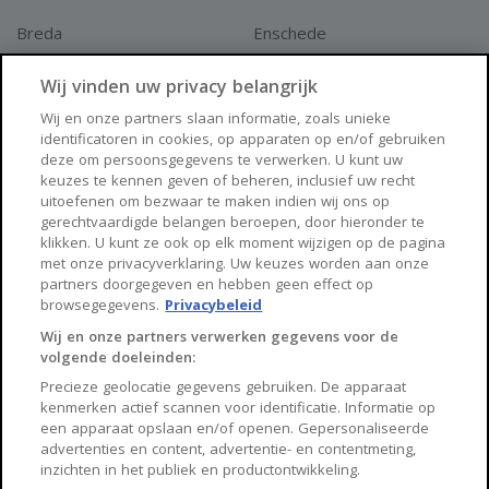
Breda
Enschede
Apeldoorn
Amersfoort
Wij vinden uw privacy belangrijk
Haarlem
Zaanstad
Wij en onze partners slaan informatie, zoals unieke
identificatoren in cookies, op apparaten op en/of gebruiken
Arnhem
Zwolle
deze om persoonsgegevens te verwerken. U kunt uw
keuzes te kennen geven of beheren, inclusief uw recht
Huisnet
uitoefenen om bezwaar te maken indien wij ons op
gerechtvaardigde belangen beroepen, door hieronder te
klikken. U kunt ze ook op elk moment wijzigen op de pagina
Over Huisnet
met onze privacyverklaring. Uw keuzes worden aan onze
partners doorgegeven en hebben geen effect op
Algemene voorwaarden
browsegegevens.
Privacybeleid
Privacybeleid
Wij en onze partners verwerken gegevens voor de
volgende doeleinden:
Contact
Precieze geolocatie gegevens gebruiken. De apparaat
Sitemap
kenmerken actief scannen voor identificatie. Informatie op
een apparaat opslaan en/of openen. Gepersonaliseerde
advertenties en content, advertentie- en contentmeting,
inzichten in het publiek en productontwikkeling.