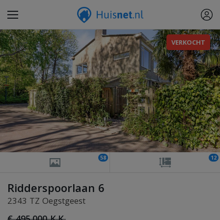
VERKOCHT
58
12
Ridderspoorlaan 6
2343 TZ Oegstgeest
€ 495.000 K.K.