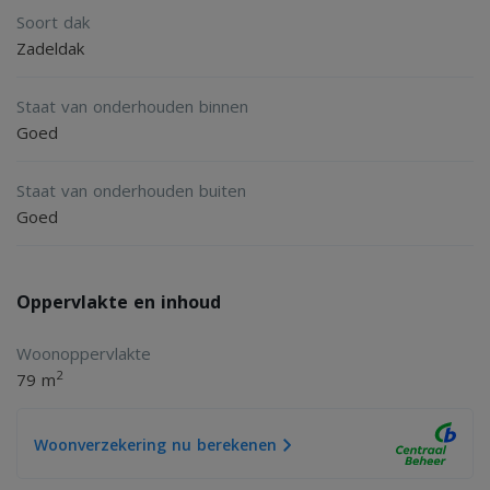
Soort dak
- Verwarmd middels gaskachels.
Zadeldak
2
- Perceel van 455 m
- Energielabel
Staat van onderhouden binnen
2
- Gebruiksoppervlak van 79m
Goed
- Grotendeels dubbele beglazing
Staat van onderhouden buiten
- Vrijstaande schuur, deze dient te worden vervangen
Goed
Oppervlakte en inhoud
Woonoppervlakte
2
79 m
Woonverzekering nu berekenen