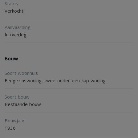
Status
direct een bezichtiging. Wie weet begint jouw
Verkocht
woonavontuur aan de Tramwijk ZZ 158 sneller dan je
dacht!
Aanvaarding
In overleg
Begane grond
Hal/entree met meterkast; woonkamer; woonkeuken v.v.
Bouw
een eenvoudige keuken; opkamer/slaapkamer; bijkeuken;
Soort woonhuis
toilet; badkamer.
Eengezinswoning, twee-onder-een-kap woning
Eerste verdieping
Soort bouw
Bestaande bouw
Overloop; 3 slaapkamers.
Bouwjaar
Details
1936
- Bouwjaar 1936