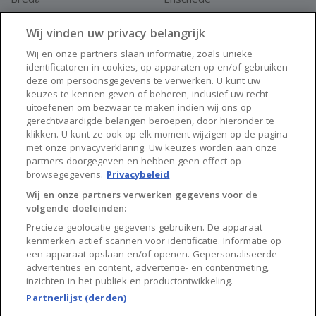
Apeldoorn
Amersfoort
Wij vinden uw privacy belangrijk
Haarlem
Zaanstad
Wij en onze partners slaan informatie, zoals unieke
identificatoren in cookies, op apparaten op en/of gebruiken
Arnhem
Zwolle
deze om persoonsgegevens te verwerken. U kunt uw
keuzes te kennen geven of beheren, inclusief uw recht
Huisnet
uitoefenen om bezwaar te maken indien wij ons op
gerechtvaardigde belangen beroepen, door hieronder te
klikken. U kunt ze ook op elk moment wijzigen op de pagina
Over Huisnet
met onze privacyverklaring. Uw keuzes worden aan onze
partners doorgegeven en hebben geen effect op
Algemene voorwaarden
browsegegevens.
Privacybeleid
Privacybeleid
Wij en onze partners verwerken gegevens voor de
volgende doeleinden:
Contact
Precieze geolocatie gegevens gebruiken. De apparaat
Sitemap
kenmerken actief scannen voor identificatie. Informatie op
een apparaat opslaan en/of openen. Gepersonaliseerde
advertenties en content, advertentie- en contentmeting,
inzichten in het publiek en productontwikkeling.
Partnerlijst (derden)
Copyright 2026, Huisnet is onderdeel van Property Portals