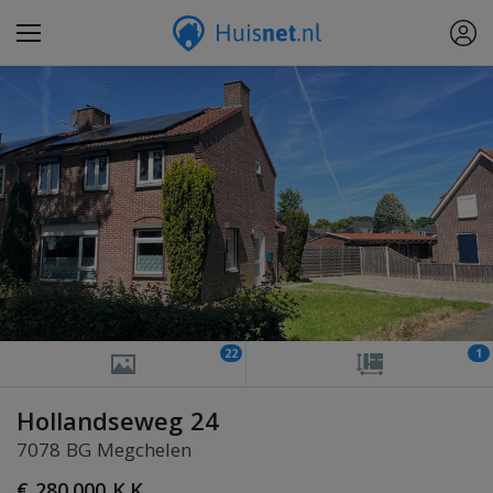
22
1
Hollandseweg 24
7078 BG Megchelen
€ 280.000 K.K.