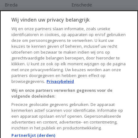
Breda
Enschede
Apeldoorn
Amersfoort
Wij vinden uw privacy belangrijk
Haarlem
Zaanstad
Wij en onze partners slaan informatie, zoals unieke
identificatoren in cookies, op apparaten op en/of gebruiken
Arnhem
Zwolle
deze om persoonsgegevens te verwerken. U kunt uw
keuzes te kennen geven of beheren, inclusief uw recht
Huisnet
uitoefenen om bezwaar te maken indien wij ons op
gerechtvaardigde belangen beroepen, door hieronder te
klikken. U kunt ze ook op elk moment wijzigen op de pagina
Over Huisnet
met onze privacyverklaring. Uw keuzes worden aan onze
partners doorgegeven en hebben geen effect op
Algemene voorwaarden
browsegegevens.
Privacybeleid
Privacybeleid
Wij en onze partners verwerken gegevens voor de
volgende doeleinden:
Contact
Precieze geolocatie gegevens gebruiken. De apparaat
Sitemap
kenmerken actief scannen voor identificatie. Informatie op
een apparaat opslaan en/of openen. Gepersonaliseerde
advertenties en content, advertentie- en contentmeting,
inzichten in het publiek en productontwikkeling.
Partnerlijst (derden)
Copyright 2026, Huisnet is onderdeel van Property Portals