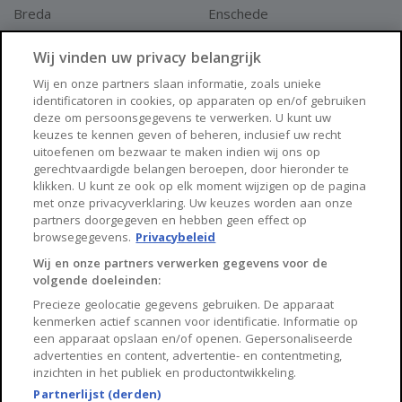
Breda
Enschede
Apeldoorn
Amersfoort
Wij vinden uw privacy belangrijk
Haarlem
Zaanstad
Wij en onze partners slaan informatie, zoals unieke
identificatoren in cookies, op apparaten op en/of gebruiken
Arnhem
Zwolle
deze om persoonsgegevens te verwerken. U kunt uw
keuzes te kennen geven of beheren, inclusief uw recht
Huisnet
uitoefenen om bezwaar te maken indien wij ons op
gerechtvaardigde belangen beroepen, door hieronder te
klikken. U kunt ze ook op elk moment wijzigen op de pagina
Over Huisnet
met onze privacyverklaring. Uw keuzes worden aan onze
partners doorgegeven en hebben geen effect op
Algemene voorwaarden
browsegegevens.
Privacybeleid
Privacybeleid
Wij en onze partners verwerken gegevens voor de
volgende doeleinden:
Contact
Precieze geolocatie gegevens gebruiken. De apparaat
Sitemap
kenmerken actief scannen voor identificatie. Informatie op
een apparaat opslaan en/of openen. Gepersonaliseerde
advertenties en content, advertentie- en contentmeting,
inzichten in het publiek en productontwikkeling.
Partnerlijst (derden)
Copyright 2026, Huisnet is onderdeel van Property Portals