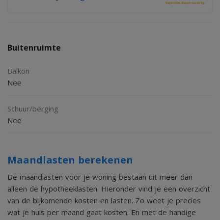
rolluiken. De kamers beschikken over praktische bergruimte
achter de knieschotten en kunnen gebruikt worden als
slaapkamer, werkruimte of hobbykamer.
Buitenruimte
Balkon
Buitenruimte
Nee
De fraai aangelegde buitenruimte is een waar hoogtepunt.
De riante, zonnige tuin biedt volop privacy en groen. Onder
Schuur/berging
de sfeervolle overkapping, direct grenzend aan de royale
Nee
2
garage van ca. 44 m
, kunt u het hele jaar door heerlijk
zitten. De garage biedt talloze mogelijkheden: van opslag
Maandlasten berekenen
en hobbyruimte tot multifunctioneel bijgebouw.
De maandlasten voor je woning bestaan uit meer dan
alleen de hypotheeklasten. Hieronder vind je een overzicht
Daarnaast zijn alle ramen aan de achterzijde voorzien van
van de bijkomende kosten en lasten. Zo weet je precies
wat je huis per maand gaat kosten. En met de handige
elektrische screens, wat zorgt voor extra comfort en een