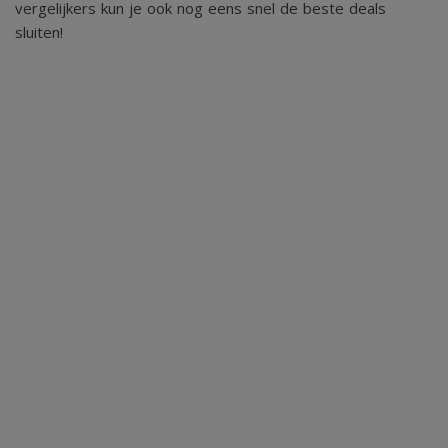
vergelijkers kun je ook nog eens snel de beste deals
aangenaam binnenklimaat.
sluiten!
Algemene gegevens
- Type woning: vrijstaand
- Bouwjaar: 1850
- Verbouwjaar: 2014 nieuw dak
- Aantal kamers: 3
- Aantal slaapkamers: 2
- Aantal badkamers: 1
- Parkeerruimte: voldoende op eigen terrein
- Aanwezig: 2
dakkapellen/berging/garage/overkapping/elektrische
rolluiken/elektrische screens
- Ligging tuin: rondom