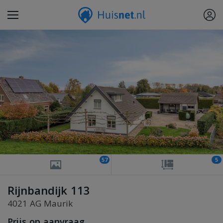
57
5
Rijnbandijk 113
4021 AG Maurik
Prijs op aanvraag